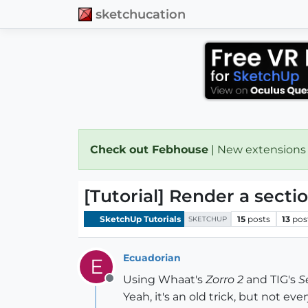
sketchucation
Check out Febhouse
| New extensions
[Tutorial] Render a sectio
SketchUp Tutorials
15
posts
13
pos
SKETCHUP
Ecuadorian
E
Using Whaat's
Zorro 2
and TIG's
S
Offline
Yeah, it's an old trick, but not e