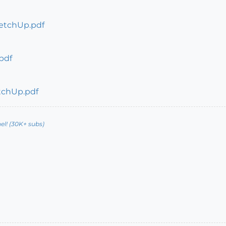
ketchUp.pdf
pdf
tchUp.pdf
l! (30K+ subs)