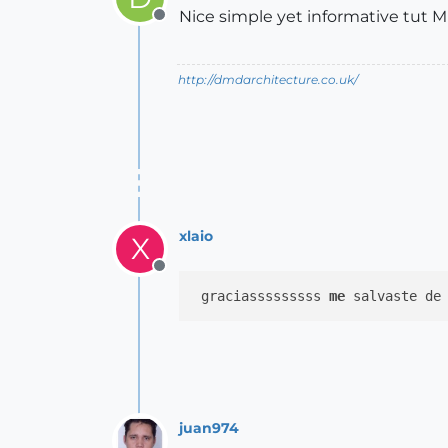
Nice simple yet informative tut M
Offline
http://dmdarchitecture.co.uk/
xlaio
X
Offline
 graciasssssssss 
me
juan974