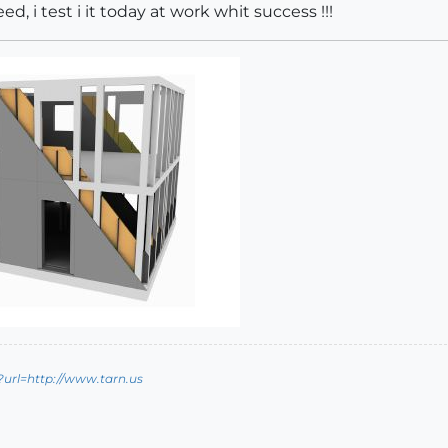
d, i test i it today at work whit success !!!
?url=http://www.tarn.us