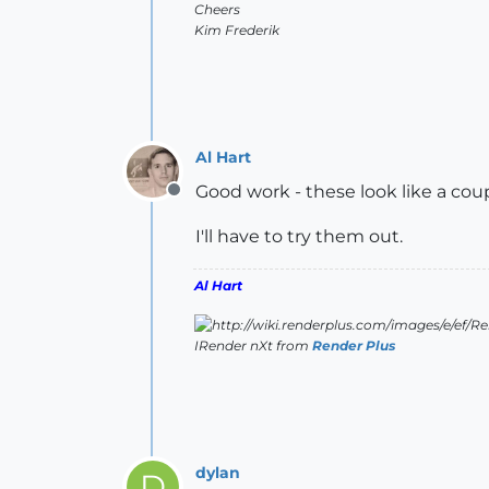
Cheers
Kim Frederik
Al Hart
Good work - these look like a coup
Offline
I'll have to try them out.
Al Hart
IRender nXt from
Render Plus
dylan
D