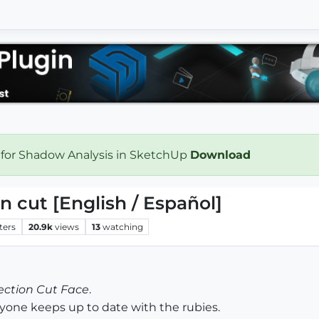
 for Shadow Analysis in SketchUp
Download
n cut [English / Español]
ters
20.9k
views
13
watching
ection Cut Face
.
veryone keeps up to date with the rubies.