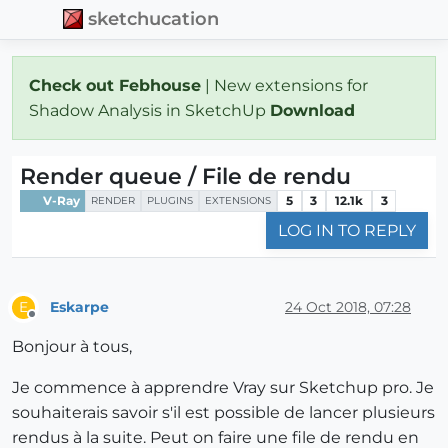
sketchucation
Check out Febhouse
| New extensions for
Shadow Analysis in SketchUp
Download
Render queue / File de rendu
V-Ray
5
3
12.1k
3
RENDER
PLUGINS
EXTENSIONS
LOG IN TO REPLY
Eskarpe
24 Oct 2018, 07:28
E
Offline
Bonjour à tous,
Je commence à apprendre Vray sur Sketchup pro. Je
souhaiterais savoir s'il est possible de lancer plusieurs
rendus à la suite. Peut on faire une file de rendu en