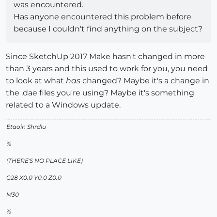
was encountered.
Has anyone encountered this problem before
because I couldn't find anything on the subject?
Since SketchUp 2017 Make hasn't changed in more
than 3 years and this used to work for you, you need
to look at what
has
changed? Maybe it's a change in
the .dae files you're using? Maybe it's something
related to a Windows update.
Etaoin Shrdlu
%
(THERE'S NO PLACE LIKE)
G28 X0.0 Y0.0 Z0.0
M30
%