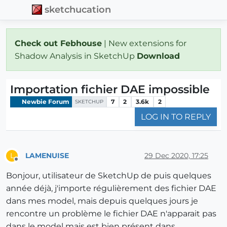
sketchucation
Check out Febhouse
| New extensions for
Shadow Analysis in SketchUp
Download
Importation fichier DAE impossible
Newbie Forum
7
2
3.6k
2
SKETCHUP
LOG IN TO REPLY
LAMENUISE
29 Dec 2020, 17:25
L
Offline
Bonjour, utilisateur de SketchUp de puis quelques
année déjà, j'importe régulièrement des fichier DAE
dans mes model, mais depuis quelques jours je
rencontre un problème le fichier DAE n'apparait pas
dans le model mais est bien présent dans