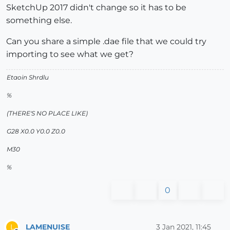
SketchUp 2017 didn't change so it has to be
something else.
Can you share a simple .dae file that we could try
importing to see what we get?
Etaoin Shrdlu
%
(THERE'S NO PLACE LIKE)
G28 X0.0 Y0.0 Z0.0
M30
%
0
LAMENUISE
3 Jan 2021, 11:45
L