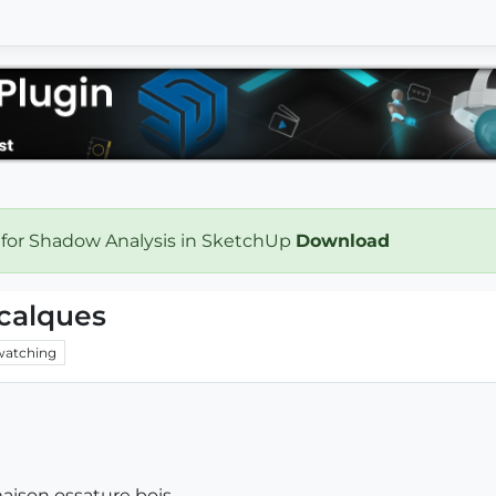
 for Shadow Analysis in SketchUp
Download
 calques
watching
aison ossature bois.