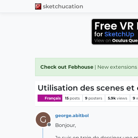
sketchucation
Check out Febhouse
| New extensions
Utilisation des scenes et
Français
15
posts
9
posters
5.9k
views
9
george.abitbol
G
Bonjour,
Offline
Je suis en train de dessiner une m