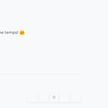
ême temps!
0