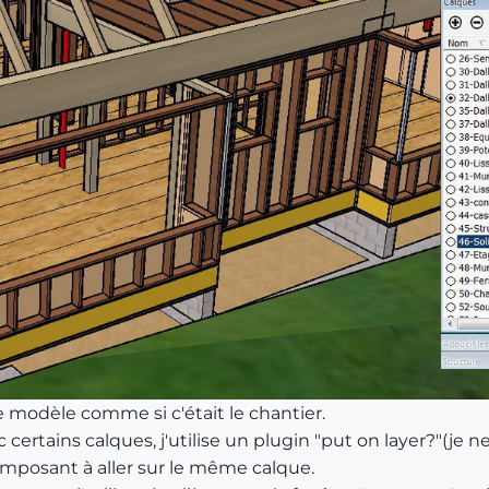
e modèle comme si c'était le chantier.
tains calques, j'utilise un plugin "put on layer?"(je ne sa
mposant à aller sur le même calque.