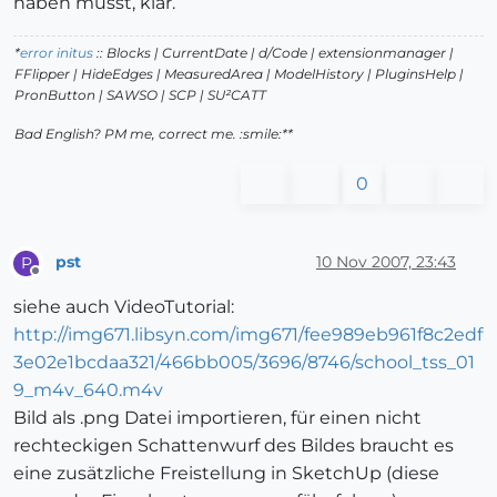
haben musst, klar.
*
error initus
:: Blocks | CurrentDate | d/Code | extensionmanager |
FFlipper | HideEdges | MeasuredArea | ModelHistory
| PluginsHelp |
PronButton | SAWSO | SCP | SU²CATT
Bad English? PM me, correct me. :smile:**
0
pst
10 Nov 2007, 23:43
P
Offline
siehe auch VideoTutorial:
http://img671.libsyn.com/img671/fee989eb961f8c2edf
3e02e1bcdaa321/466bb005/3696/8746/school_tss_01
9_m4v_640.m4v
Bild als .png Datei importieren, für einen nicht
rechteckigen Schattenwurf des Bildes braucht es
eine zusätzliche Freistellung in SketchUp (diese