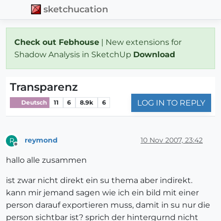
sketchucation
Check out Febhouse
| New extensions for
Shadow Analysis in SketchUp
Download
Transparenz
LOG IN TO REPLY
Deutsch
11
6
8.9k
6
reymond
10 Nov 2007, 23:42
R
Offline
hallo alle zusammen
ist zwar nicht direkt ein su thema aber indirekt.
kann mir jemand sagen wie ich ein bild mit einer
person darauf exportieren muss, damit in su nur die
person sichtbar ist? sprich der hintergurnd nicht