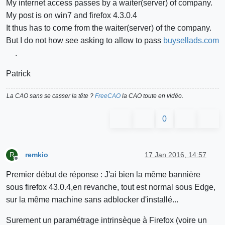
My internet access passes by a waiter(server) of company.
My post is on win7 and firefox 4.3.0.4
It thus has to come from the waiter(server) of the company.
But I do not how see asking to allow to pass
buysellads.com
.
Patrick
La CAO sans se casser la tête ?
FreeCAO
la CAO toute en vidéo.
0
remkio
17 Jan 2016, 14:57
R
Offline
Premier début de réponse : J'ai bien la même bannière
sous firefox 43.0.4,en revanche, tout est normal sous Edge,
sur la même machine sans adblocker d'installé...
Surement un paramétrage intrinsèque à Firefox (voire un