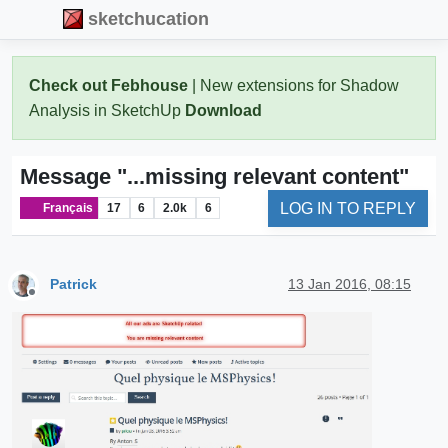
sketchucation
Check out Febhouse
| New extensions for Shadow
Analysis in SketchUp
Download
Message "...missing relevant content"
LOG IN TO REPLY
Français
17
6
2.0k
6
Patrick
13 Jan 2016, 08:15
Offline