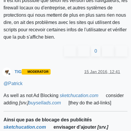
Il est fort possible que selon les version des navigateurs, les
firewall locaux ou d'entreprise, et autres systèmes de
protections qui nous mettent de plus en plus sans rien nous
dire, on ait des problèmes avec les sites qui utilisent des
scripts pour recevoir certaines infos de l'utilisateur et vérifier
que la pub s'affiche bien.
0
TIG
15 Jan 2016, 12:41
MODERATOR
Offline
@
Patrick
As well as not Ad Blocking
sketchucation.com
consider
adding
[srv.]
buysellads.com
[they do the ad-links]
Ainsi que pas de blocage des publicités
sketchucation.com
envisager d'ajouter
[srv.]