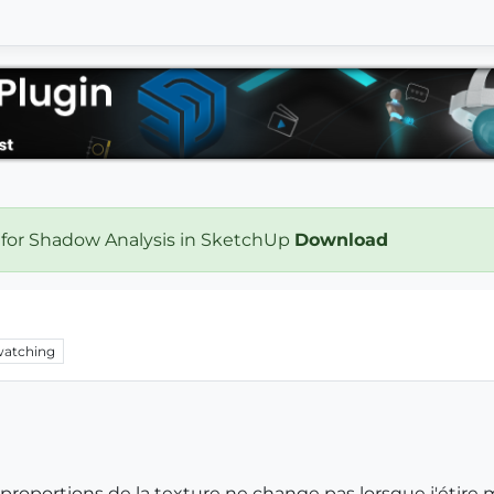
 for Shadow Analysis in SketchUp
Download
atching
 proportions de la texture ne change pas lorsque j'étire 