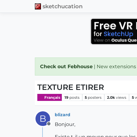
sketchucation
Check out Febhouse
| New extensions
TEXTURE ETIRER
Français
19
posts
5
posters
2.0k
views
5
w
blizard
B
Bonjour,
Offline
Existe t-il un moyen pour que les