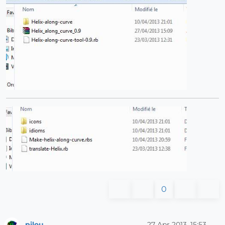
0
pilou
27 Apr 2013, 15:53