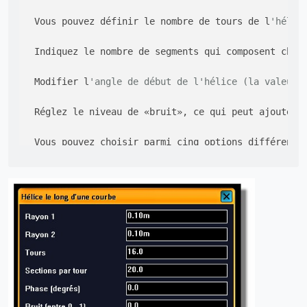
 Vous pouvez définir le nombre de tours de l
'hélic
 Indiquez le nombre de segments qui composent chaq
 Modifier l
'angle de début de l'hélice (la valeur 
 Réglez le niveau de «bruit», ce qui peut ajouter 
 Vous pouvez choisir parmi cinq options différente
 Le «Mode de calcul», résume simplement plusieurs 
 Vous pouvez définir le sens de rotation de l
'héli
 Hélicoïde peut créer une courbe ou un tube circula
 Si vous choisissez de créer un tube, vous pouvez r
 Vous pouvez spécifier le nombre d
'arêtes du tube 