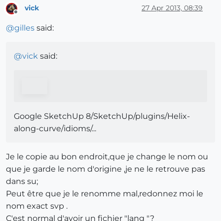
vick
27 Apr 2013, 08:39
Offline
@
gilles
said:
@
vick
said:
Google SketchUp 8/SketchUp/plugins/Helix-
along-curve/idioms/...
Je le copie au bon endroit,que je change le nom ou
que je garde le nom d'origine ,je ne le retrouve pas
dans su;
Peut être que je le renomme mal,redonnez moi le
nom exact svp .
C'est normal d'avoir un fichier "lang "?