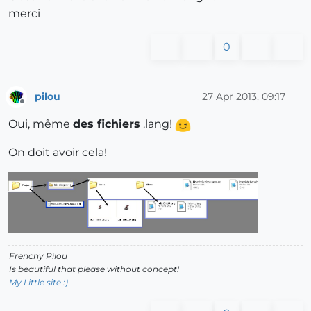
merci
0
pilou
27 Apr 2013, 09:17
Offline
Oui, même
des fichiers
.lang!
On doit avoir cela!
Frenchy Pilou
Is beautiful that please without concept!
My Little site :)