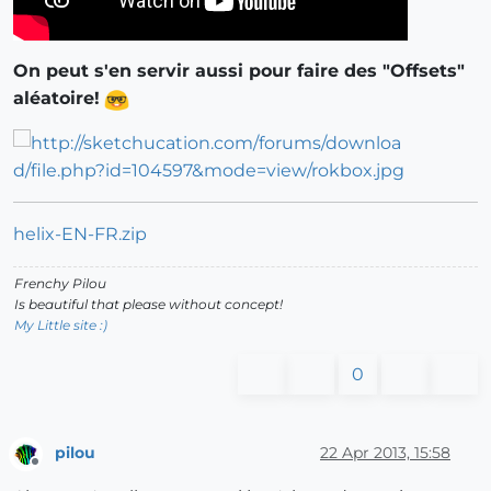
On peut s'en servir aussi pour faire des "Offsets"
aléatoire!
helix-EN-FR.zip
Frenchy Pilou
Is beautiful that please without concept!
My Little site :)
0
pilou
22 Apr 2013, 15:58
Offline