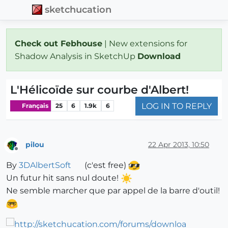
sketchucation
Check out Febhouse
| New extensions for
Shadow Analysis in SketchUp
Download
L'Hélicoïde sur courbe d'Albert!
LOG IN TO REPLY
Français
25
6
1.9k
6
pilou
22 Apr 2013, 10:50
Offline
By
3DAlbertSoft
(c'est free)
Un futur hit sans nul doute!
Ne semble marcher que par appel de la barre d'outil!