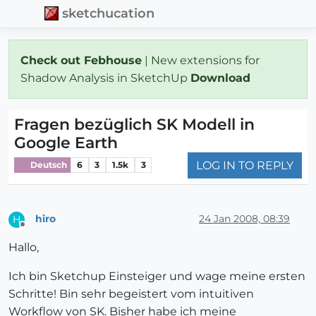
sketchucation
Check out Febhouse
| New extensions for
Shadow Analysis in SketchUp
Download
Fragen bezüglich SK Modell in
Google Earth
LOG IN TO REPLY
Deutsch
6
3
1.5k
3
hiro
24 Jan 2008, 08:39
H
Offline
Hallo,
Ich bin Sketchup Einsteiger und wage meine ersten
Schritte! Bin sehr begeistert vom intuitiven
Workflow von SK. Bisher habe ich meine