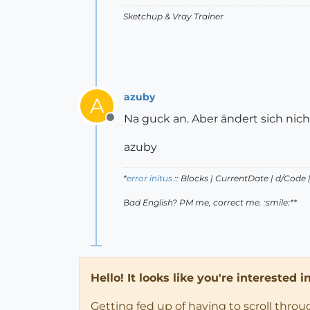
Sketchup & Vray Trainer
azuby
A
Na guck an. Aber ändert sich nich
Offline
azuby
*
error initus
:: Blocks | CurrentDate | d/Code
Bad English? PM me, correct me. :smile:**
Hello! It looks like you're interested 
Getting fed up of having to scroll thro