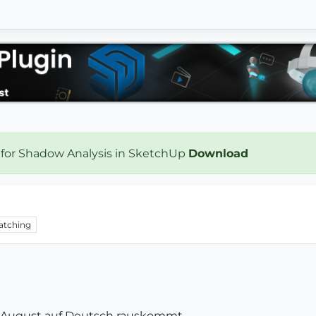
 for Shadow Analysis in SketchUp
Download
atching
m August auf Deutsch rauskommt.