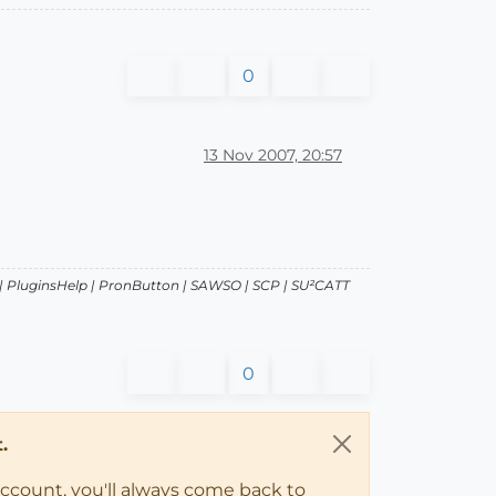
0
13 Nov 2007, 20:57
| PluginsHelp | PronButton | SAWSO | SCP | SU²CATT
0
.
account, you'll always come back to