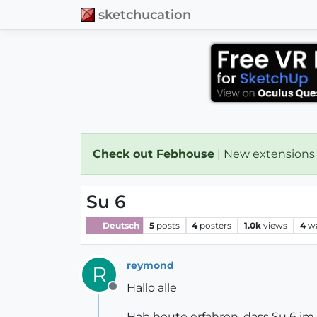
sketchucation
Check out Febhouse
| New extensions
Su 6
Deutsch
5
posts
4
posters
1.0k
views
4
w
reymond
R
Hallo alle
Offline
Hab heute erfahren, dass Su 6 i