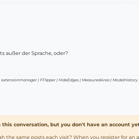
ts außer der Sprache, oder?
 | extensionmanager | FFlipper | HideEdges | MeasuredArea | ModelHistory
in this conversation, but you don't have an account yet
ugh the same posts each visit? When you register for an 