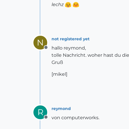
lechz
not registered yet
N
hallo reymond,
Offline
tolle Nachricht. woher hast du die
Gruß
[mikel]
reymond
R
von computerworks.
Offline