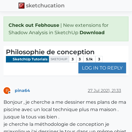
sketchucation
Check out Febhouse
| New extensions for
Shadow Analysis in SketchUp
Download
Philosophie de conception
SketchUp Tutorials
3
3
5.1k
3
SKETCHUP
LOG IN TO REPLY
pina64
27 Jul 2021, 21:33
P
Offline
Bonjour , je cherche a me dessiner mes plans de ma
piscine avec un local technique plus ma maison .
jusque la tous vas bien .
je cherche la méthodologie de conception je
m'explique j'ai dessiner le tous dans un même objet