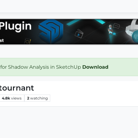
 for Shadow Analysis in SketchUp
Download
 tournant
4.8k
views
2
watching
.