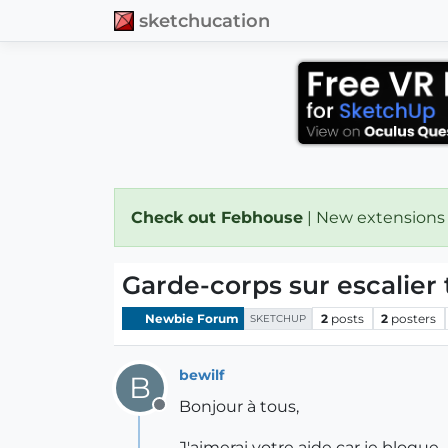
sketchucation
Check out Febhouse
| New extensions
Garde-corps sur escalier
Newbie Forum
2
posts
2
posters
SKETCHUP
bewilf
B
Bonjour à tous,
Offline
J'aimerai votre aide car je bloque...