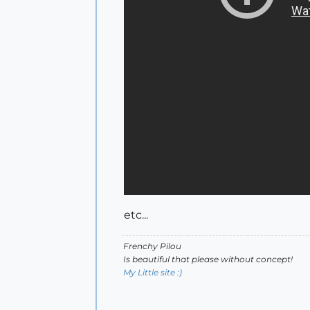
etc...
Frenchy Pilou
Is beautiful that please without concept!
My Little site :)