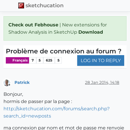
sketchucation
Check out Febhouse
| New extensions for
Shadow Analysis in SketchUp
Download
Problème de connexion au forum ?
LOG IN TO REPLY
Français
7
5
625
5
Patrick
28 Jan 2014, 14:18
Offline
Bonjour,
hormis de passer par la page :
http://sketchucation.com/forums/search.php?
search_id=newposts
ma connexion par nom et mot de passe me renvoie