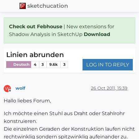
sketchucation
Check out Febhouse
| New extensions for
Shadow Analysis in SketchUp
Download
Linien abrunden
LOG IN TO REPLY
Deutsch
4
3
9.6k
3
wolf
26 Oct 2011, 15:39
W
Offline
Hallo liebes Forum,
Ich möchte einen Stuhl aus Draht oder Stahlrohr
konstruieren.
Die einzelnen Geraden der Konstruktion laufen nicht
rechtwinklig sondern spitzwinklig aufeinander zu.