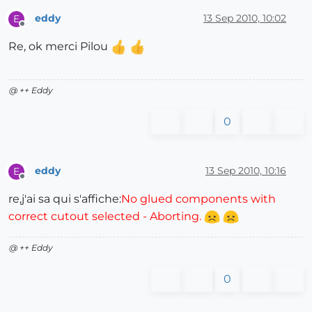
eddy
13 Sep 2010, 10:02
E
Offline
Re, ok merci Pilou
@ ++ Eddy
0
eddy
13 Sep 2010, 10:16
E
Offline
re,j'ai sa qui s'affiche:
No glued components with
correct cutout selected - Aborting.
@ ++ Eddy
0