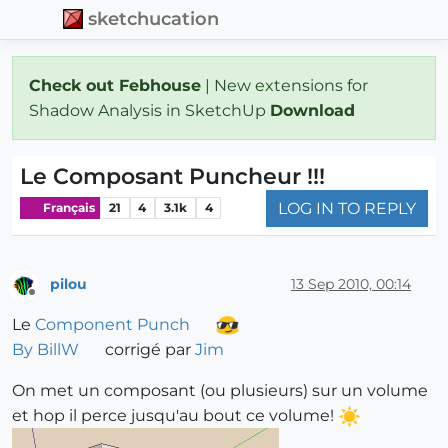
sketchucation
Check out Febhouse
| New extensions for
Shadow Analysis in SketchUp
Download
Le Composant Puncheur !!!
LOG IN TO REPLY
Français
21
4
3.1k
4
pilou
13 Sep 2010, 00:14
Offline
Le
Component Punch
By BillW
corrigé par
Jim
On met un composant (ou plusieurs) sur un volume
et hop il perce jusqu'au bout ce volume!