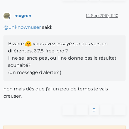
mogren
14 Sep 2010, 11:10
Offline
@
unknownuser
said:
Bizarre
vous avez essayé sur des version
diférentes, 6,7,8, free, pro ?
Il ne se lance pas , ou il ne donne pas le résultat
souhaité?
(un message d'alerte? )
non mais dès que j'ai un peu de temps je vais
creuser.
0