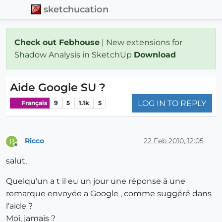
sketchucation
Check out Febhouse
| New extensions for
Shadow Analysis in SketchUp
Download
Aide Google SU ?
LOG IN TO REPLY
Français
9
5
1.1k
5
Ricco
22 Feb 2010, 12:05
R
Offline
salut,
Quelqu'un a t il eu un jour une réponse à une
remarque envoyée a Google , comme suggéré dans
l'aide ?
Moi, jamais ?