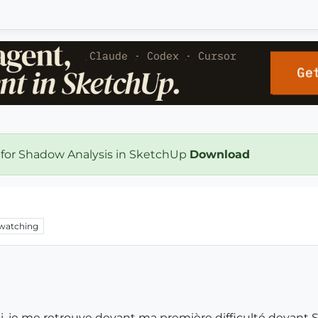
 for Shadow Analysis in SketchUp
Download
watching
oi, je me retrouve devant ma première difficulté devant