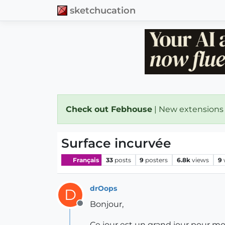
sketchucation
Check out Febhouse
| New extensions
Surface incurvée
Français
33
posts
9
posters
6.8k
views
9
drOops
D
Bonjour,
Offline
Ce jour est un grand jour pour m