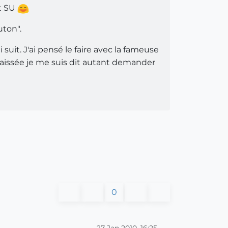
nt SU
uton".
uit. J'ai pensé le faire avec la fameuse
 baissée je me suis dit autant demander
0