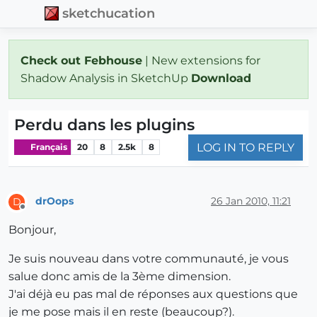
sketchucation
Check out Febhouse
| New extensions for
Shadow Analysis in SketchUp
Download
Perdu dans les plugins
LOG IN TO REPLY
Français
20
8
2.5k
8
drOops
26 Jan 2010, 11:21
D
Offline
Bonjour,
Je suis nouveau dans votre communauté, je vous
salue donc amis de la 3ème dimension.
J'ai déjà eu pas mal de réponses aux questions que
je me pose mais il en reste (beaucoup?).