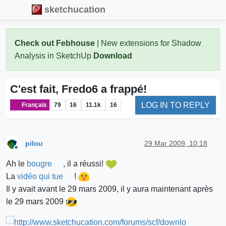
sketchucation
Check out Febhouse
| New extensions for Shadow
Analysis in SketchUp
Download
C'est fait, Fredo6 a frappé!
LOG IN TO REPLY
Français
79
16
11.1k
16
pilou
29 Mar 2009, 10:18
Offline
Ah le
bougre
, il a réussi!
La
vidéo qui tue
!
Il y avait avant le 29 mars 2009, il y aura maintenant après
le 29 mars 2009