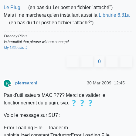
Le Plug
(en bas du 1er post en fichier "attaché")
Mais il ne marchera qu'en installant aussi la
Librairie 6.31a
(en bas du 1er post en fichier "attaché")
Frenchy Pilou
Is beautiful that please without concept!
My Little site :)
0
pierrearchi
30 Mar 2009, 12:45
P
Offline
Pas d'utilisateurs MAC ???? Merci de valider le
fonctionnement du plugin, svp.
Voic le message sur SU7 :
Error Loading File __loader.rb
uninitialized constant TraductorError Loading File