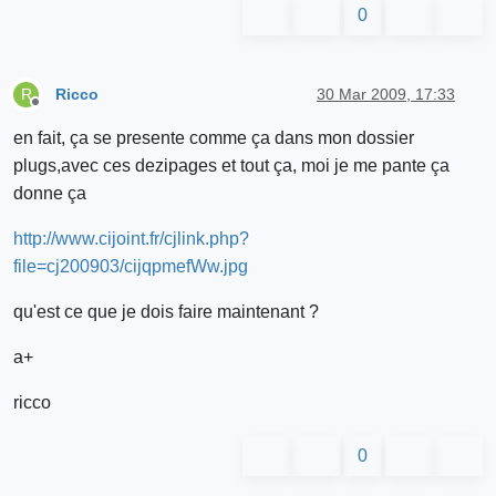
0
Ricco
30 Mar 2009, 17:33
R
Offline
en fait, ça se presente comme ça dans mon dossier
plugs,avec ces dezipages et tout ça, moi je me pante ça
donne ça
http://www.cijoint.fr/cjlink.php?
file=cj200903/cijqpmefWw.jpg
qu'est ce que je dois faire maintenant ?
a+
ricco
0