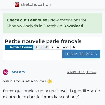
sketchucation
Check out Febhouse
| New extensions for
Shadow Analysis in SketchUp
Download
Petite nouvelle parle francais.
Newbie Forum
5
4
436
4
SKETCHUP
LOG IN TO REPLY
Mariam
4 Mar 2009, 06:44
M
Offline
Salut a tous et a toutes
Est ce que quelqu un pourrait avoir la gentillesse de
m'introduire dans le forum francophone?