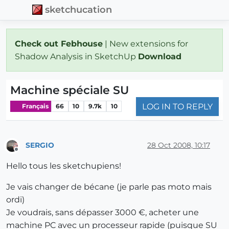
sketchucation
Check out Febhouse
| New extensions for
Shadow Analysis in SketchUp
Download
Machine spéciale SU
LOG IN TO REPLY
Français
66
10
9.7k
10
SERGIO
28 Oct 2008, 10:17
Offline
Hello tous les sketchupiens!
Je vais changer de bécane (je parle pas moto mais
ordi)
Je voudrais, sans dépasser 3000 €, acheter une
machine PC avec un processeur rapide (puisque SU