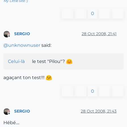
My Little site :)
0
SERGIO
28 Oct 2008, 21:41
Offline
@
unknownuser
said:
Celui-là
le test "Pilou"?
agaçant ton test!!!
0
SERGIO
28 Oct 2008, 21:43
Offline
Hébé....