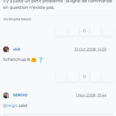
Il y a juste un petit problème : la ligne de commande
en question n'existe pas.
christophe tesson
0
vick
31 Oct 2008, 14:59
Offline
Schetchup 8
0
SERGIO
1 Nov 2008, 19:44
Offline
@
regis
said: