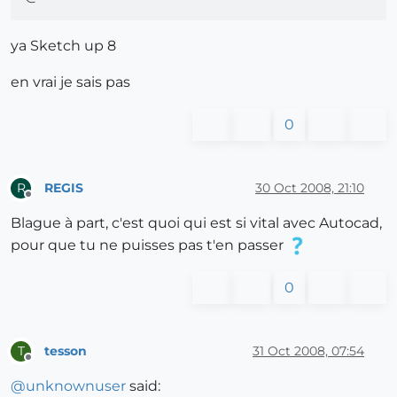
ya Sketch up 8
en vrai je sais pas
0
REGIS
30 Oct 2008, 21:10
R
Offline
Blague à part, c'est quoi qui est si vital avec Autocad,
pour que tu ne puisses pas t'en passer
0
tesson
31 Oct 2008, 07:54
T
Offline
@
unknownuser
said: