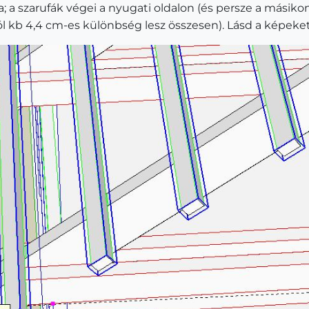
; a szarufák végei a nyugati oldalon (és persze a másikon
tól kb 4,4 cm-es különbség lesz összesen). Lásd a képeket