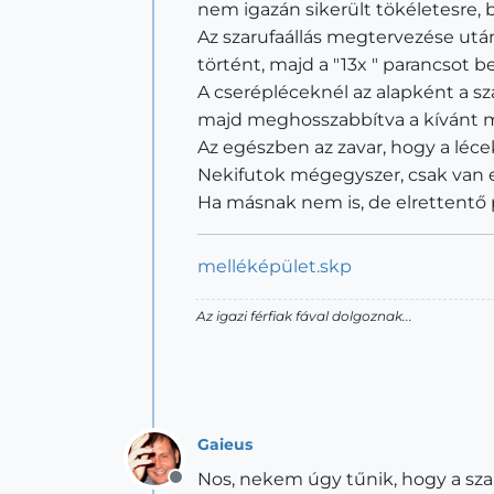
nem igazán sikerült tökéletesre, 
Az szarufaállás megtervezése után
történt, majd a "13x " parancsot 
A cserépléceknél az alapként a sz
majd meghosszabbítva a kívánt mér
Az egészben az zavar, hogy a léc
Nekifutok mégegyszer, csak van er
Ha másnak nem is, de elrettentő
melléképület.skp
Az igazi férfiak fával dolgoznak...
Gaieus
Nos, nekem úgy tűnik, hogy a sza
Offline