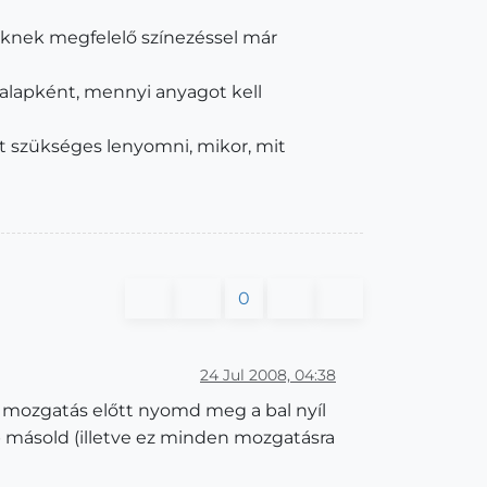
knek megfelelő színezéssel már
 alapként, mennyi anyagot kell
űt szükséges lenyomni, mikor, mit
0
24 Jul 2008, 04:38
 mozgatás előtt nyomd meg a bal nyíl
b másold (illetve ez minden mozgatásra