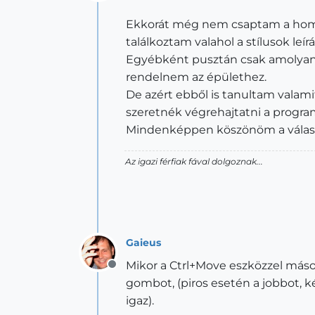
Offline
Ekkorát még nem csaptam a homlo
találkoztam valahol a stílusok le
Egyébként pusztán csak amolyan t
rendelnem az épülethez.
De azért ebből is tanultam valam
szeretnék végrehajtatni a progra
Mindenképpen köszönöm a válas
Az igazi férfiak fával dolgoznak...
Gaieus
Mikor a Ctrl+Move eszközzel máso
Offline
gombot, (piros esetén a jobbot, k
igaz).