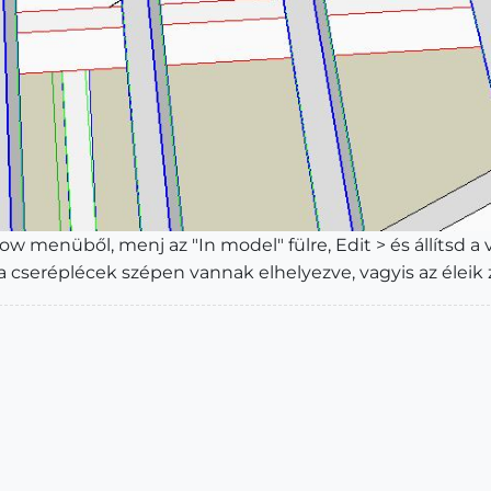
w menüből, menj az "In model" fülre, Edit > és állítsd a v
gy a cseréplécek szépen vannak elhelyezve, vagyis az élei