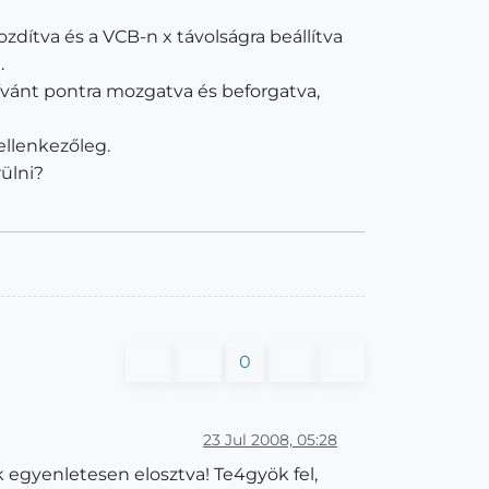
zdítva és a VCB-n x távolságra beállítva
.
kívánt pontra mozgatva és beforgatva,
ellenkezőleg.
ülni?
0
23 Jul 2008, 05:28
egyenletesen elosztva! Te4gyök fel,