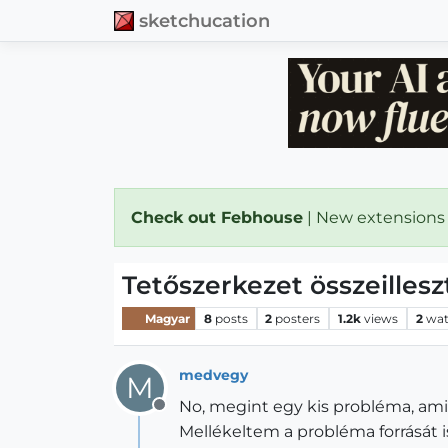
sketchucation
Check out Febhouse
| New extensions
Tetőszerkezet összeillesz
Magyar
8
posts
2
posters
1.2k
views
2
wat
medvegy
M
No, megint egy kis probléma, ami
Offline
Mellékeltem a probléma forrását 