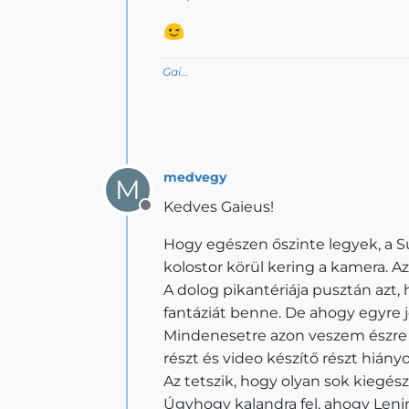
Gai...
medvegy
M
Kedves Gaieus!
Offline
Hogy egészen őszinte legyek, a 
kolostor körül kering a kamera. Az
A dolog pikantériája pusztán azt
fantáziát benne. De ahogy egyre 
Mindenesetre azon veszem észre m
részt és video készítő részt hián
Az tetszik, hogy olyan sok kiegé
Úgyhogy kalandra fel, ahogy Lenin m