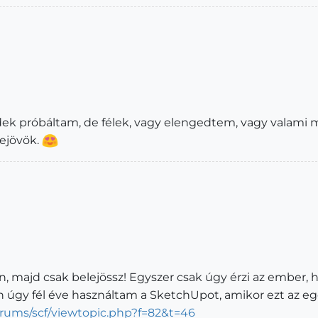
ek próbáltam, de félek, vagy elengedtem, vagy valami 
lejövök.
, majd csak belejössz! Egyszer csak úgy érzi az ember, 
úgy fél éve használtam a SketchUpot, amikor ezt az eg
rums/scf/viewtopic.php?f=82&t=46