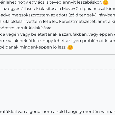
bár lehet hogy egy ács is téved ennyit leszabáskor.
 az egyes állások kialakítása a Move+Ctrl paranccsal kimo
beadva megsokszoroztam az adott (zöld tengely) irányban
arufa oldalán vettem fel a léc keresztmetszetét, amit a 
etre került kialakításra.
ek a végén vagy beletartanak a szarufákban, vagy éppen 
re valakinek ötlete, hogy lehet az ilyen problémát kiker
 példának mindenképpen jó lesz.
rufűkkal van a gond; nem a zöld tengely mentén vannak 