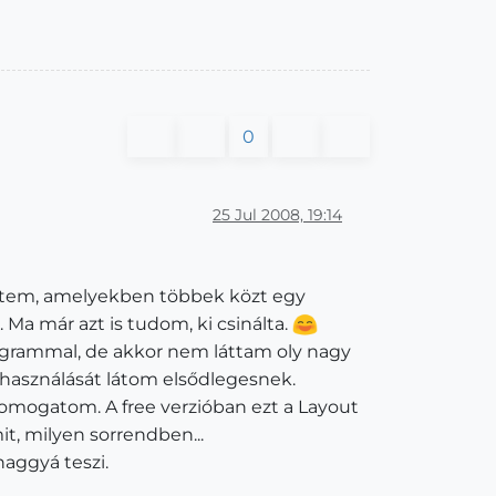
0
25 Jul 2008, 19:14
hetem, amelyekben többek közt egy
 Ma már azt is tudom, ki csinálta.
rogrammal, de akkor nem láttam oly nagy
lhasználását látom elsődlegesnek.
omogatom. A free verzióban ezt a Layout
it, milyen sorrendben...
aggyá teszi.