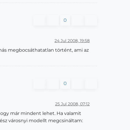
0
24 Jul 2008, 19:58
más megbocsáthatatlan történt, ami az
0
25 Jul 2008, 07:12
hogy már mindent lehet. Ha valamit
ész városnyi modellt megcsináltam: