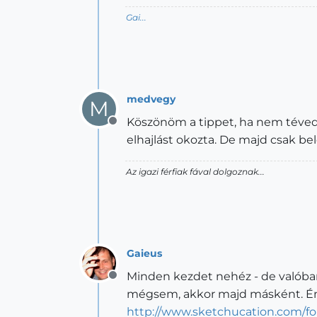
Gai...
medvegy
M
Köszönöm a tippet, ha nem téved
Offline
elhajlást okozta. De majd csak be
Az igazi férfiak fával dolgoznak...
Gaieus
Minden kezdet nehéz - de valóban
Offline
mégsem, akkor majd másként. Én 
http://www.sketchucation.com/fo