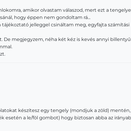
komra, amikor olvastam válaszod, mert ezt a tengelye
írásánál, hogy éppen nem gondoltam rá...
ájékoztató jelleggel csináltam meg, egyfajta számítási
it. De megjegyzem, néha két kéz is kevés annyi billenty
mmal.
zt.
latokat készítesz egy tengely (mondjuk a zöld) mentén,
ék esetén a le/föl gombot) hogy biztosan abba az iránya