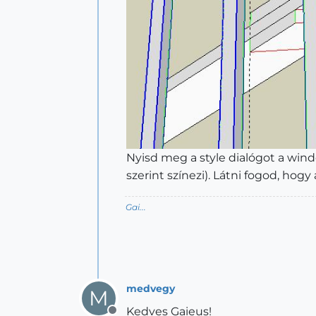
Nyisd meg a style dialógot a windo
szerint színezi). Látni fogod, ho
Gai...
medvegy
M
Kedves Gaieus!