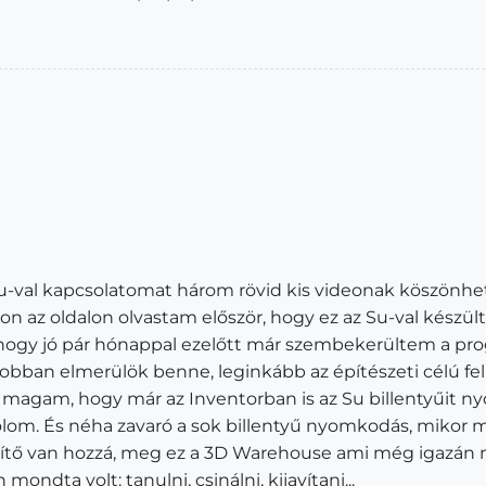
Su-val kapcsolatomat három rövid kis videonak köszön
on az oldalon olvastam először, hogy ez az Su-val készült.
, hogy jó pár hónappal ezelőtt már szembekerültem a p
jobban elmerülök benne, leginkább az építészeti célú fe
agam, hogy már az Inventorban is az Su billentyűit ny
yolom. És néha zavaró a sok billentyű nyomkodás, mikor m
szítő van hozzá, meg ez a 3D Warehouse ami még igazán n
ondta volt: tanulni, csinálni, kijavítani...