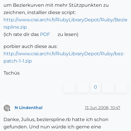
um Bezierkurven mit mehr Stützpunkten zu
zeichnen, installier diese script:
http://www.crai.archi.fr/RubyLibraryDepot/Ruby/Bezie
rspline.zip
(ich rate dir das
PDF
zu lesen)
porbier auch diese aus:
http://www.crai.archi.fr/RubyLibraryDepot/Ruby/bez-
patch-1-1.zip
Tschüs
0
N Lindenthal
13 Jun 2008, 10:47
N
Offline
Danke, Julius, bezierspline.rb hatte ich schon
gefunden. Und nun würde ich gerne eine