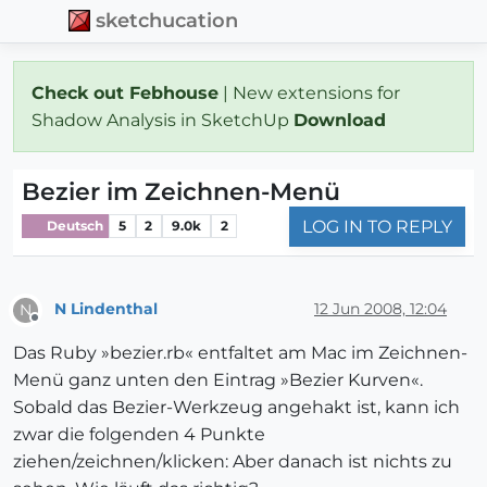
sketchucation
Check out Febhouse
| New extensions for
Shadow Analysis in SketchUp
Download
Bezier im Zeichnen-Menü
LOG IN TO REPLY
Deutsch
5
2
9.0k
2
N Lindenthal
12 Jun 2008, 12:04
N
Offline
Das Ruby »bezier.rb« entfaltet am Mac im Zeichnen-
Menü ganz unten den Eintrag »Bezier Kurven«.
Sobald das Bezier-Werkzeug angehakt ist, kann ich
zwar die folgenden 4 Punkte
ziehen/zeichnen/klicken: Aber danach ist nichts zu