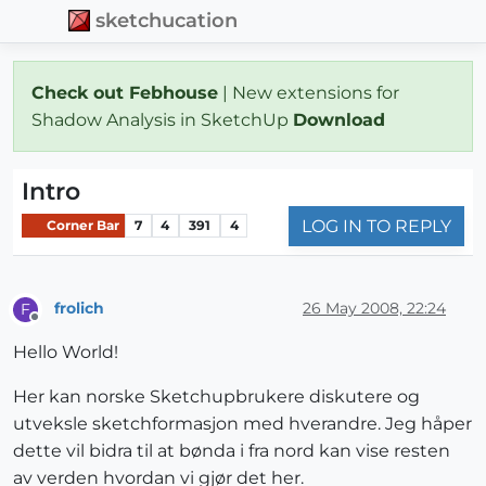
sketchucation
Check out Febhouse
| New extensions for
Shadow Analysis in SketchUp
Download
Intro
LOG IN TO REPLY
Corner Bar
7
4
391
4
frolich
26 May 2008, 22:24
F
Offline
Hello World!
Her kan norske Sketchupbrukere diskutere og
utveksle sketchformasjon med hverandre. Jeg håper
dette vil bidra til at bønda i fra nord kan vise resten
av verden hvordan vi gjør det her.