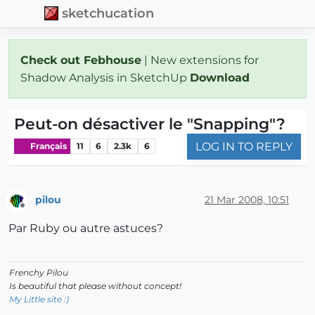
sketchucation
Check out Febhouse
| New extensions for
Shadow Analysis in SketchUp
Download
Peut-on désactiver le "Snapping"?
LOG IN TO REPLY
Français
11
6
2.3k
6
pilou
21 Mar 2008, 10:51
Offline
Par Ruby ou autre astuces?
Frenchy Pilou
Is beautiful that please without concept!
My Little site :)