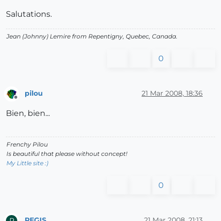
Salutations.
Jean (Johnny) Lemire from Repentigny, Quebec, Canada.
0
pilou
21 Mar 2008, 18:36
Offline
Bien, bien...
Frenchy Pilou
Is beautiful that please without concept!
My Little site :)
0
REGIS
21 Mar 2008, 21:13
R