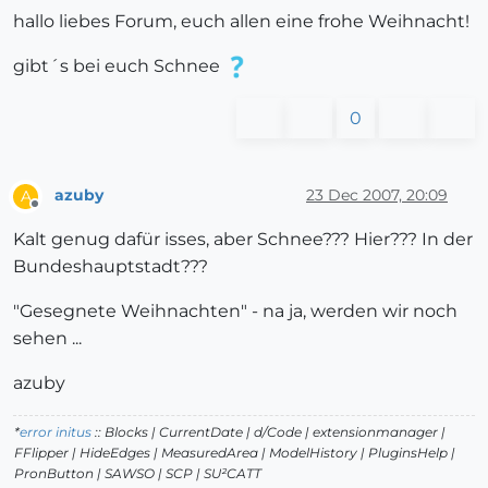
hallo liebes Forum, euch allen eine frohe Weihnacht!
gibt´s bei euch Schnee
0
azuby
23 Dec 2007, 20:09
A
Offline
Kalt genug dafür isses, aber Schnee??? Hier??? In der
Bundeshauptstadt???
"Gesegnete Weihnachten" - na ja, werden wir noch
sehen ...
azuby
*
error initus
:: Blocks | CurrentDate | d/Code | extensionmanager |
FFlipper | HideEdges | MeasuredArea | ModelHistory
| PluginsHelp |
PronButton | SAWSO | SCP | SU²CATT