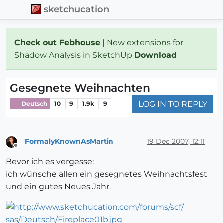
sketchucation
Check out Febhouse
| New extensions for
Shadow Analysis in SketchUp
Download
Gesegnete Weihnachten
LOG IN TO REPLY
Deutsch
10
9
1.9k
9
FormalyKnownAsMartin
19 Dec 2007, 12:11
Offline
Bevor ich es vergesse:
ich wünsche allen ein gesegnetes Weihnachtsfest
und ein gutes Neues Jahr.