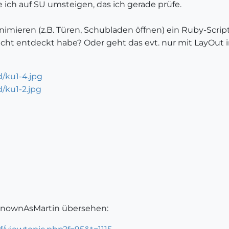
ich auf SU umsteigen, das ich gerade prüfe.
imieren (z.B. Türen, Schubladen öffnen) ein Ruby-Scrip
icht entdeckt habe? Oder geht das evt. nur mit LayOut i
/ku1-4.jpg
/ku1-2.jpg
KnownAsMartin übersehen: