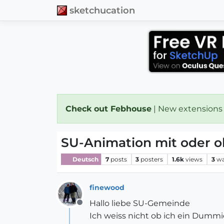
sketchucation
Check out Febhouse
| New extensions
SU-Animation mit oder 
Deutsch
7
posts
3
posters
1.6k
views
3
wa
finewood
Hallo liebe SU-Gemeinde
Offline
Ich weiss nicht ob ich ein Dummi