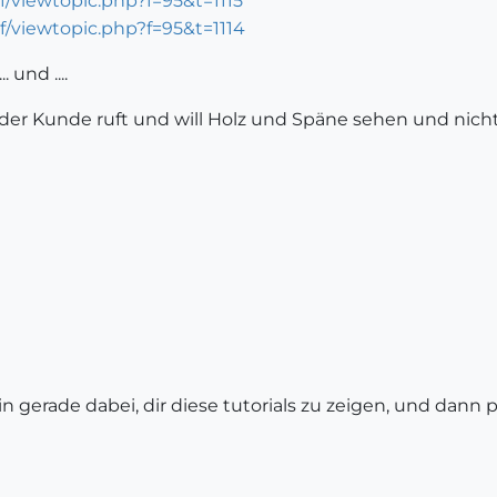
f/viewtopic.php?f=95&t=1115
f/viewtopic.php?f=95&t=1114
 und ....
, der Kunde ruft und will Holz und Späne sehen und nich
 gerade dabei, dir diese tutorials zu zeigen, und dann p