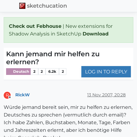
sketchucation
Check out Febhouse
| New extensions for
Shadow Analysis in SketchUp
Download
Kann jemand mir helfen zu
erlernen?
LOG IN TO REPLY
Deutsch
2
2
6.2k
2
RickW
13 Nov 2007, 20:28
R
Offline
Würde jemand bereit sein, mir zu helfen zu erlernen,
Deutsches zu sprechen (vermutlich durch email)?
Ich habe Zahlen, Buchstaben, Monate, Tage, Farben
und Jahreszeiten erlernt, aber ich benötige Hilfe