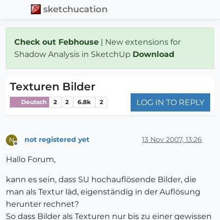
sketchucation
Check out Febhouse
| New extensions for
Shadow Analysis in SketchUp
Download
Texturen Bilder
LOG IN TO REPLY
Deutsch
2
2
6.8k
2
not registered yet
13 Nov 2007, 13:26
N
Offline
Hallo Forum,
kann es sein, dass SU hochauflösende Bilder, die
man als Textur läd, eigenständig in der Auflösung
herunter rechnet?
So dass Bilder als Texturen nur bis zu einer gewissen