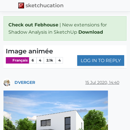
sketchucation
Check out Febhouse
| New extensions for
Shadow Analysis in SketchUp
Download
Image animée
LOG IN TO REPLY
Français
6
4
2.1k
4
DVERGER
15 Jul 2020, 14:40
Offline