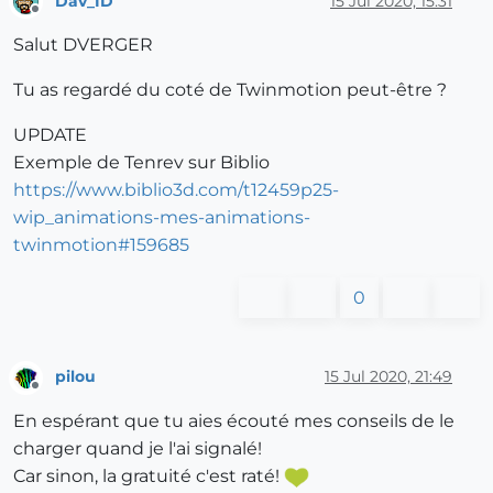
Dav_ID
15 Jul 2020, 15:31
Offline
Salut DVERGER
Tu as regardé du coté de Twinmotion peut-être ?
UPDATE
Exemple de Tenrev sur Biblio
https://www.biblio3d.com/t12459p25-
wip_animations-mes-animations-
twinmotion#159685
0
pilou
15 Jul 2020, 21:49
Offline
En espérant que tu aies écouté mes conseils de le
charger quand je l'ai signalé!
Car sinon, la gratuité c'est raté!