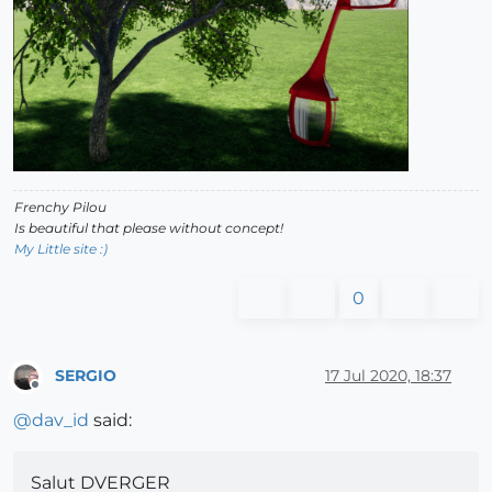
Frenchy Pilou
Is beautiful that please without concept!
My Little site :)
0
SERGIO
17 Jul 2020, 18:37
Offline
@
dav_id
said:
Salut DVERGER