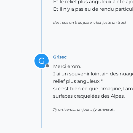
Et le relief plus anguleux à été aj
Et il n’y a pas eu de rendu particul
c'est pas un truc juste, c'est juste un truc!
Grisec
G
Merci erom.
Offline
J'ai un souvenir lointain des nuage
relief plus anguleux ".
si c'est bien ce que j'imagine, l'
surfaces craquelées des Alpes.
J'y arriverai... un jour... j'y arriverai...