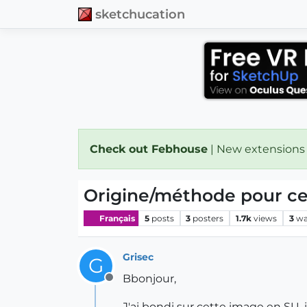
sketchucation
Check out Febhouse
| New extensions
Origine/méthode pour c
Français
5
posts
3
posters
1.7k
views
3
wa
Grisec
G
Bbonjour,
Offline
J'ai bondi sur cette image en SU,