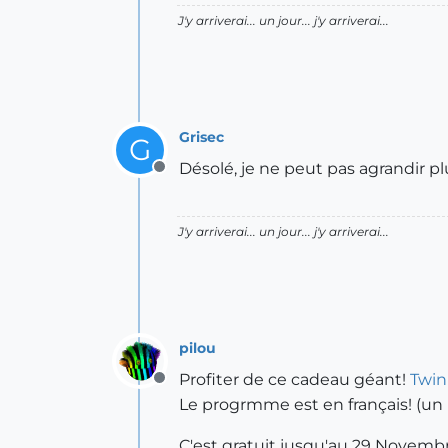
J'y arriverai... un jour... j'y arriverai...
Grisec
G
Désolé, je ne peut pas agrandir plu
Offline
J'y arriverai... un jour... j'y arriverai...
pilou
Profiter de ce cadeau géant!
Twin
Offline
Le progrmme est en français! (un 
C'est gratuit jusqu'au 29 Novemb