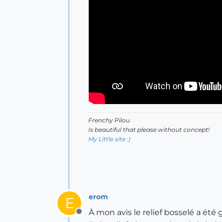
Frenchy Pilou
Is beautiful that please without concept!
My Little site :)
erom
E
À mon avis le relief bosselé a été
Offline