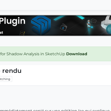
 for Shadow Analysis in SketchUp
Download
e rendu
tching
 immédiatement copié sur une pétition (ce qui explique 