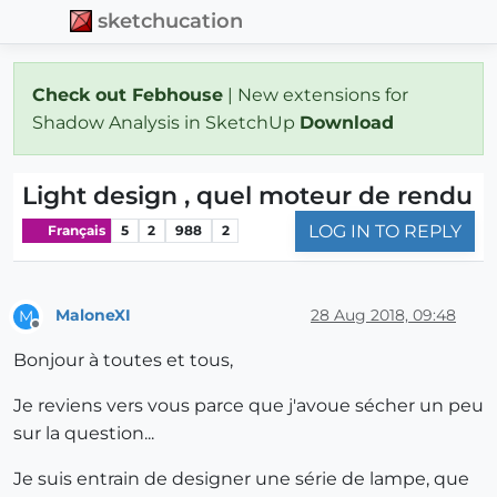
sketchucation
Check out Febhouse
| New extensions for
Shadow Analysis in SketchUp
Download
Light design , quel moteur de rendu
LOG IN TO REPLY
Français
5
2
988
2
MaloneXI
28 Aug 2018, 09:48
M
Offline
Bonjour à toutes et tous,
Je reviens vers vous parce que j'avoue sécher un peu
sur la question...
Je suis entrain de designer une série de lampe, que