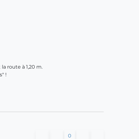
 la route à 1,20 m.
" !
0