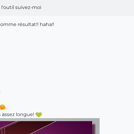
 l'outil suivez-moi
comme résultat!! haha!!
r
s assez longue!