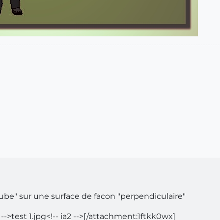
oube" sur une surface de facon "perpendiculaire"
-->test 1.jpg<!-- ia2 -->[/attachment:1ftkk0wx]