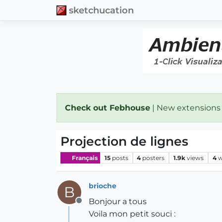
sketchucation
Check out Febhouse
| New extensions
Projection de lignes
Français
15
posts
4
posters
1.9k
views
4
w
brioche
B
Bonjour a tous
Offline
Voila mon petit souci :