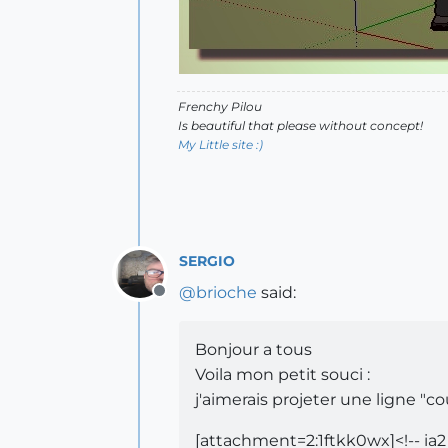
Frenchy Pilou
Is beautiful that please without concept!
My Little site :)
SERGIO
@
brioche
said:
Offline
Bonjour a tous
Voila mon petit souci :
j'aimerais projeter une ligne "c
[attachment=2:1ftkk0wx]<!-- ia2 