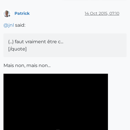
Patrick
14 Oct 2015, 07:10
Offline
@
jnl
said:
(...) faut vraiment être c...
[/quote]
Mais non, mais non...