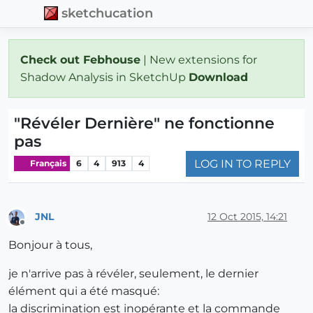
sketchucation
Check out Febhouse
| New extensions for
Shadow Analysis in SketchUp
Download
"Révéler Dernière" ne fonctionne
pas
LOG IN TO REPLY
Français
6
4
913
4
JNL
12 Oct 2015, 14:21
Offline
Bonjour à tous,
je n'arrive pas à révéler, seulement, le dernier
élément qui a été masqué:
la discrimination est inopérante et la commande