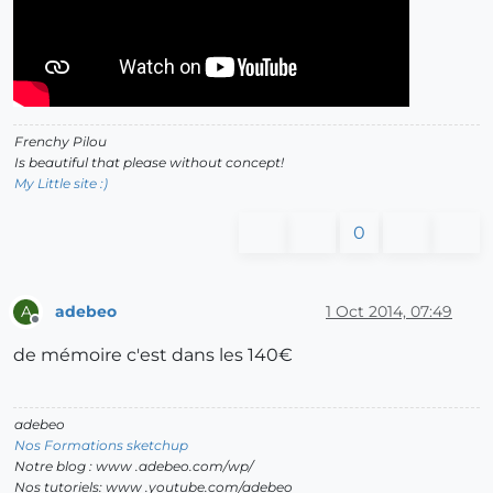
Frenchy Pilou
Is beautiful that please without concept!
My Little site :)
0
adebeo
1 Oct 2014, 07:49
A
Offline
de mémoire c'est dans les 140€
adebeo
Nos Formations sketchup
Notre blog : www .adebeo.com/wp/
Nos tutoriels: www .youtube.com/adebeo