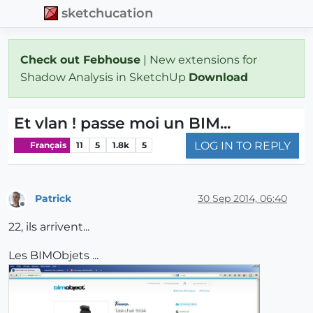
sketchucation
Check out Febhouse
| New extensions for
Shadow Analysis in SketchUp
Download
Et vlan ! passe moi un BIM...
LOG IN TO REPLY
Français
11
5
1.8k
5
Patrick
30 Sep 2014, 06:40
Offline
22, ils arrivent...
Les BIMObjets ...