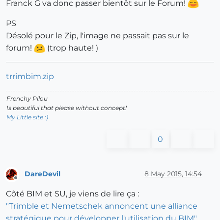
Franck G va donc passer bientôt sur le Forum!
PS
Désolé pour le Zip, l'image ne passait pas sur le
forum!
(trop haute! )
trrimbim.zip
Frenchy Pilou
Is beautiful that please without concept!
My Little site :)
0
DareDevil
8 May 2015, 14:54
Offline
Côté BIM et SU, je viens de lire ça :
"Trimble et Nemetschek annoncent une alliance
stratégique pour développer l'utilisation du BIM"