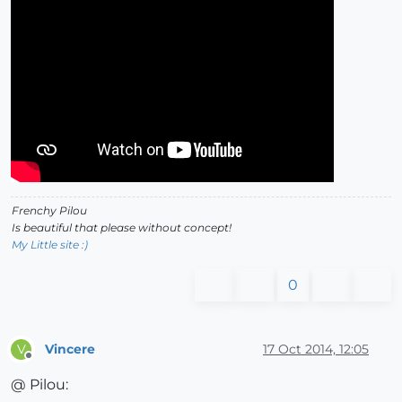
Frenchy Pilou
Is beautiful that please without concept!
My Little site :)
0
Vincere
17 Oct 2014, 12:05
V
Offline
@ Pilou: