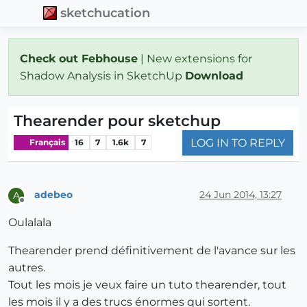
sketchucation
Check out Febhouse
| New extensions for
Shadow Analysis in SketchUp
Download
Thearender pour sketchup
LOG IN TO REPLY
Français
16
7
1.6k
7
adebeo
24 Jun 2014, 13:27
A
Offline
Oulalala
Thearender prend définitivement de l'avance sur les
autres.
Tout les mois je veux faire un tuto thearender, tout
les mois il y a des trucs énormes qui sortent.