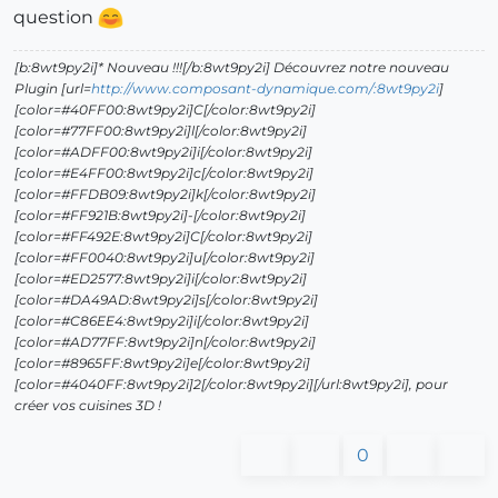
question
[b:8wt9py2i]* Nouveau !!![/b:8wt9py2i] Découvrez notre nouveau
Plugin [url=
http://www.composant-dynamique.com/:8wt9py2i
]
[color=#40FF00:8wt9py2i]C[/color:8wt9py2i]
[color=#77FF00:8wt9py2i]l[/color:8wt9py2i]
[color=#ADFF00:8wt9py2i]i[/color:8wt9py2i]
[color=#E4FF00:8wt9py2i]c[/color:8wt9py2i]
[color=#FFDB09:8wt9py2i]k[/color:8wt9py2i]
[color=#FF921B:8wt9py2i]-[/color:8wt9py2i]
[color=#FF492E:8wt9py2i]C[/color:8wt9py2i]
[color=#FF0040:8wt9py2i]u[/color:8wt9py2i]
[color=#ED2577:8wt9py2i]i[/color:8wt9py2i]
[color=#DA49AD:8wt9py2i]s[/color:8wt9py2i]
[color=#C86EE4:8wt9py2i]i[/color:8wt9py2i]
[color=#AD77FF:8wt9py2i]n[/color:8wt9py2i]
[color=#8965FF:8wt9py2i]e[/color:8wt9py2i]
[color=#4040FF:8wt9py2i]2[/color:8wt9py2i][/url:8wt9py2i], pour
créer vos cuisines 3D !
0