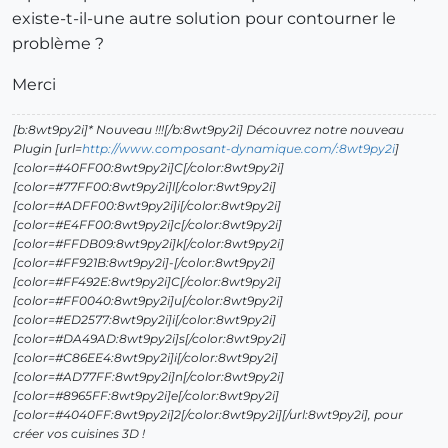
existe-t-il-une autre solution pour contourner le
problème ?
Merci
[b:8wt9py2i]* Nouveau !!![/b:8wt9py2i] Découvrez notre nouveau
Plugin [url=
http://www.composant-dynamique.com/:8wt9py2i
]
[color=#40FF00:8wt9py2i]C[/color:8wt9py2i]
[color=#77FF00:8wt9py2i]l[/color:8wt9py2i]
[color=#ADFF00:8wt9py2i]i[/color:8wt9py2i]
[color=#E4FF00:8wt9py2i]c[/color:8wt9py2i]
[color=#FFDB09:8wt9py2i]k[/color:8wt9py2i]
[color=#FF921B:8wt9py2i]-[/color:8wt9py2i]
[color=#FF492E:8wt9py2i]C[/color:8wt9py2i]
[color=#FF0040:8wt9py2i]u[/color:8wt9py2i]
[color=#ED2577:8wt9py2i]i[/color:8wt9py2i]
[color=#DA49AD:8wt9py2i]s[/color:8wt9py2i]
[color=#C86EE4:8wt9py2i]i[/color:8wt9py2i]
[color=#AD77FF:8wt9py2i]n[/color:8wt9py2i]
[color=#8965FF:8wt9py2i]e[/color:8wt9py2i]
[color=#4040FF:8wt9py2i]2[/color:8wt9py2i][/url:8wt9py2i], pour
créer vos cuisines 3D !