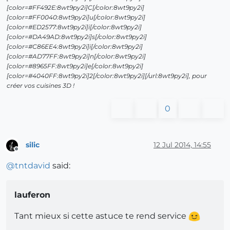
[color=#FF492E:8wt9py2i]C[/color:8wt9py2i]
[color=#FF0040:8wt9py2i]u[/color:8wt9py2i]
[color=#ED2577:8wt9py2i]i[/color:8wt9py2i]
[color=#DA49AD:8wt9py2i]s[/color:8wt9py2i]
[color=#C86EE4:8wt9py2i]i[/color:8wt9py2i]
[color=#AD77FF:8wt9py2i]n[/color:8wt9py2i]
[color=#8965FF:8wt9py2i]e[/color:8wt9py2i]
[color=#4040FF:8wt9py2i]2[/color:8wt9py2i][/url:8wt9py2i], pour
créer vos cuisines 3D !
0
silic
12 Jul 2014, 14:55
Offline
@
tntdavid
said:
lauferon
Tant mieux si cette astuce te rend service