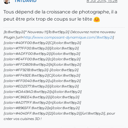
TNTDAVID
8 Jul 2014, 15:28
Offline
Tous dépend de la croissance de photographe, il a
peut être prix trop de coups sur le tête
[b:8wt9py2i]* Nouveau !!![/b:8wt9py2i] Découvrez notre nouveau
Plugin [url=
http://www.composant-dynamique.com/:8wt9py2i
]
[color=#40FF00:8wt9py2i]C[/color:8wt9py2i]
[color=#77FF00:8wt9py2i]l[/color:8wt9py2i]
[color=#ADFF00:8wt9py2i]i[/color:8wt9py2i]
[color=#E4FF00:8wt9py2i]c[/color:8wt9py2i]
[color=#FFDB09:8wt9py2i]k[/color:8wt9py2i]
[color=#FF921B:8wt9py2i]-[/color:8wt9py2i]
[color=#FF492E:8wt9py2i]C[/color:8wt9py2i]
[color=#FF0040:8wt9py2i]u[/color:8wt9py2i]
[color=#ED2577:8wt9py2i]i[/color:8wt9py2i]
[color=#DA49AD:8wt9py2i]s[/color:8wt9py2i]
[color=#C86EE4:8wt9py2i]i[/color:8wt9py2i]
[color=#AD77FF:8wt9py2i]n[/color:8wt9py2i]
[color=#8965FF:8wt9py2i]e[/color:8wt9py2i]
[color=#4040FF:8wt9py2i]2[/color:8wt9py2i][/url:8wt9py2i], pour
créer vos cuisines 3D !