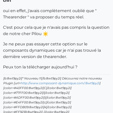
chri
oui en effet, j'avais complètement oublié que "
Thearender " va proposer du temps réel.
C'est pour cela que je n'avais pas compris la question
de notre cher Pilou
Je ne peux pas essayer cette option sur le
composants dynamiques car je n'ai pas trouvé la
dernière version de thearender.
Peux ton la télécharger aujourd'hui ?
[b:8wt9py2i]* Nouveau !!![/b:8wt9py2i] Découvrez notre nouveau
Plugin [url=
http://www.composant-dynamique.com/:8wt9py2i
]
[color=#40FF00:8wt9py2i]C[/color:8wt9py2i]
[color=#77FF00:8wt9py2i]l[/color:8wt9py2i]
[color=#ADFF00:8wt9py2i]i[/color:8wt9py2i]
[color=#E4FF00:8wt9py2i]c[/color:8wt9py2i]
[color=#FFDB09:8wt9py2i]k[/color:8wt9py2i]
[color=#FF921B:8wt9py2i]-[/color:8wt9py2i]