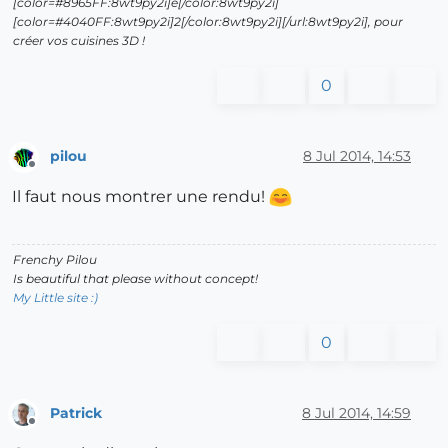
[color=#8965FF:8wt9py2i]e[/color:8wt9py2i]
[color=#4040FF:8wt9py2i]2[/color:8wt9py2i][/url:8wt9py2i], pour
créer vos cuisines 3D !
0
pilou
8 Jul 2014, 14:53
Offline
Il faut nous montrer une rendu!
Frenchy Pilou
Is beautiful that please without concept!
My Little site :)
0
Patrick
8 Jul 2014, 14:59
Offline