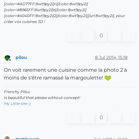
[color=#AD77FF:8wt9py2i]n[/color:8wt9py2i]
[color=#8965FF:8wt9py2i]e[/color:8wt9py2i]
[color=#4040FF:8wt9py2i]2[/color:8wt9py2i][/url:8wt9py2i], pour
créer vos cuisines 3D !
0
pilou
8 Jul 2014, 15:18
Offline
On voit rarement une cuisine comme la photo 2 à
moins de s'être ramassé la margoulette!
Frenchy Pilou
Is beautiful that please without concept!
My Little site :)
0