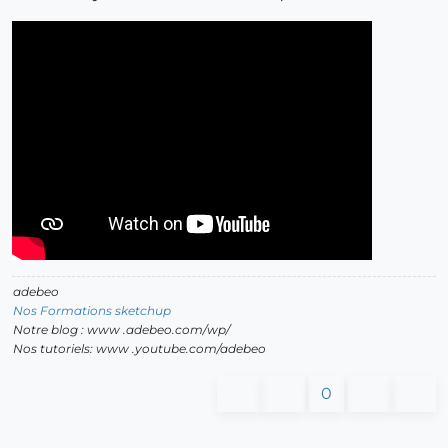
adebeo
Nos Formations sketchup
Notre blog : www .adebeo.com/wp/
Nos tutoriels: www .youtube.com/adebeo
0