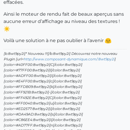
effacées.
Ainsi le moteur de rendu fait de beaux aperçus sans
aucune erreur d’affichage au niveau des textures !
Voilà une solution à ne pas oublier à l’avenir
[b:8wt9py2i]* Nouveau !!![/b:8wt9py2i] Découvrez notre nouveau
Plugin [url=
http://www.composant-dynamique.com/:8wt9py2i
]
[color=#40FF00:8wt9py2i]C[/color:8wt9py2i]
[color=#77FF00:8wt9py2i]l[/color:8wt9py2i]
[color=#ADFF00:8wt9py2i]i[/color:8wt9py2i]
[color=#E4FF00:8wt9py2i]c[/color:8wt9py2i]
[color=#FFDB09:8wt9py2i]k[/color:8wt9py2i]
[color=#FF921B:8wt9py2i]-[/color:8wt9py2i]
[color=#FF492E:8wt9py2i]C[/color:8wt9py2i]
[color=#FF0040:8wt9py2i]u[/color:8wt9py2i]
[color=#ED2577:8wt9py2i]i[/color:8wt9py2i]
[color=#DA49AD:8wt9py2i]s[/color:8wt9py2i]
[color=#C86EE4:8wt9py2i]i[/color:8wt9py2i]
[color=#AD77FF:8wt9py2i]n[/color:8wt9py2i]