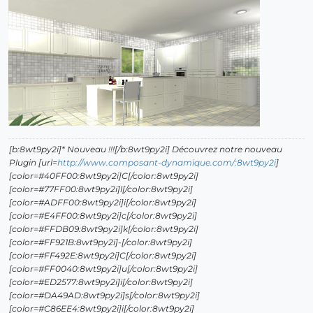
[b:8wt9py2i]* Nouveau !!![/b:8wt9py2i] Découvrez notre nouveau
Plugin [url=
http://www.composant-dynamique.com/:8wt9py2i
]
[color=#40FF00:8wt9py2i]C[/color:8wt9py2i]
[color=#77FF00:8wt9py2i]l[/color:8wt9py2i]
[color=#ADFF00:8wt9py2i]i[/color:8wt9py2i]
[color=#E4FF00:8wt9py2i]c[/color:8wt9py2i]
[color=#FFDB09:8wt9py2i]k[/color:8wt9py2i]
[color=#FF921B:8wt9py2i]-[/color:8wt9py2i]
[color=#FF492E:8wt9py2i]C[/color:8wt9py2i]
[color=#FF0040:8wt9py2i]u[/color:8wt9py2i]
[color=#ED2577:8wt9py2i]i[/color:8wt9py2i]
[color=#DA49AD:8wt9py2i]s[/color:8wt9py2i]
[color=#C86EE4:8wt9py2i]i[/color:8wt9py2i]