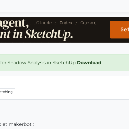
 for Shadow Analysis in SketchUp
Download
atching
p et makerbot :