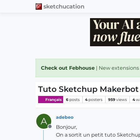
sketchucation
Check out Febhouse
| New extensions
Tuto Sketchup Makerbot
Français
6
posts
4
posters
959
views
4
w
adebeo
A
Bonjour,
Offline
On a sortit un petit tuto Sketchu