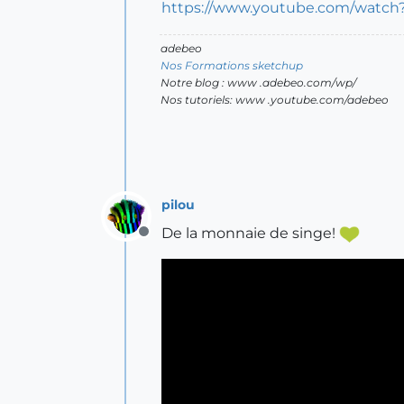
https://www.youtube.com/watch
adebeo
Nos Formations sketchup
Notre blog : www .adebeo.com/wp/
Nos tutoriels: www .youtube.com/adebeo
pilou
De la monnaie de singe!
Offline