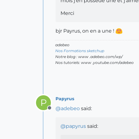
mois j'en possède une et j'aimer
Merci
bjr Payrus, on en a une !
adebeo
Nos Formations sketchup
Notre blog : www .adebeo.com/wp/
Nos tutoriels: www .youtube.com/adebeo
Papyrus
P
@
adebeo
said:
Offline
@
papyrus
said: