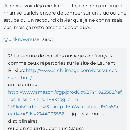
Je crois avoir déjà exploré tout ça de long en large. Il
m'arrive parfois encore de tomber sur un truc ou une
astuce ou un raccourci clavier que je ne connaissais
pas, mais ça reste assez anecdotique...
@
unknownuser
said:
2° La lecture de certains ouvrages en français
comme ceux répertoriés sur le site de Laurent
Brixius:
http://www.arch-image.com/ressources-
sketchup/
entre autres :
http://www.amazon.fr/gp/product/2744023582/ref
=as_li_ss_tl?ie=UTF8&tag=arim-
21&linkCode=as2&camp=1642&creative=19458&cr
eativeASIN=2744023582
(qui est multi-
disciplinaire)
ou bien celui de Jean-Luc Clauss: