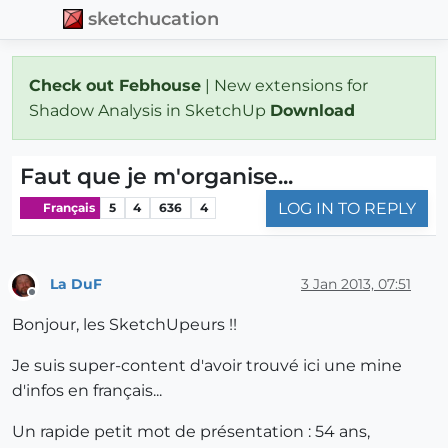
sketchucation
Check out Febhouse
| New extensions for
Shadow Analysis in SketchUp
Download
Faut que je m'organise...
LOG IN TO REPLY
Français
5
4
636
4
La DuF
3 Jan 2013, 07:51
Offline
Bonjour, les SketchUpeurs !!
Je suis super-content d'avoir trouvé ici une mine
d'infos en français...
Un rapide petit mot de présentation : 54 ans,