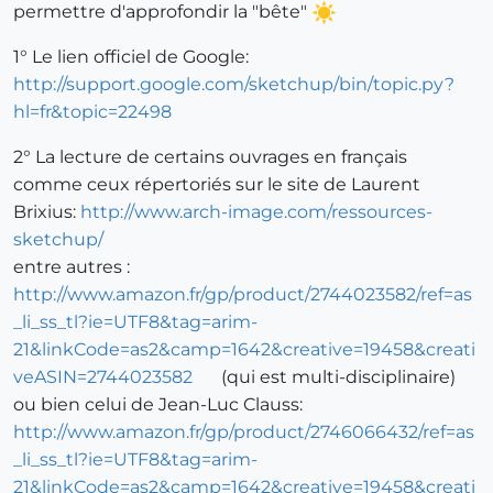
permettre d'approfondir la "bête"
1° Le lien officiel de Google:
http://support.google.com/sketchup/bin/topic.py?
hl=fr&topic=22498
2° La lecture de certains ouvrages en français
comme ceux répertoriés sur le site de Laurent
Brixius:
http://www.arch-image.com/ressources-
sketchup/
entre autres :
http://www.amazon.fr/gp/product/2744023582/ref=as
_li_ss_tl?ie=UTF8&tag=arim-
21&linkCode=as2&camp=1642&creative=19458&creati
veASIN=2744023582
(qui est multi-disciplinaire)
ou bien celui de Jean-Luc Clauss:
http://www.amazon.fr/gp/product/2746066432/ref=as
_li_ss_tl?ie=UTF8&tag=arim-
21&linkCode=as2&camp=1642&creative=19458&creati