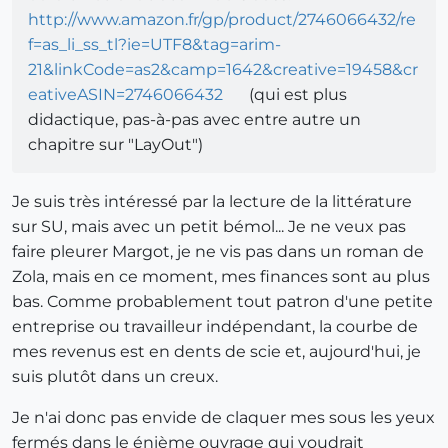
http://www.amazon.fr/gp/product/2746066432/re
f=as_li_ss_tl?ie=UTF8&tag=arim-
21&linkCode=as2&camp=1642&creative=19458&cr
eativeASIN=2746066432
(qui est plus
didactique, pas-à-pas avec entre autre un
chapitre sur "LayOut")
Je suis très intéressé par la lecture de la littérature
sur SU, mais avec un petit bémol... Je ne veux pas
faire pleurer Margot, je ne vis pas dans un roman de
Zola, mais en ce moment, mes finances sont au plus
bas. Comme probablement tout patron d'une petite
entreprise ou travailleur indépendant, la courbe de
mes revenus est en dents de scie et, aujourd'hui, je
suis plutôt dans un creux.
Je n'ai donc pas envide de claquer mes sous les yeux
fermés dans le énième ouvrage qui voudrait