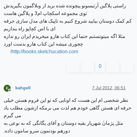
راستی پلاگین آرتیسونو پیچونده شده برید از وبلاگمون بگیریدش
توی مجموعه اسکچاپ ام3 و پلاگین هاست
کم کمک دوستان بیایید شروع کنیم به تاپیک های مدل سازی حرفه
ای با اس کچاپو راه بندازیم
مثلا اگه میتونستنم حتما این کتاب هارو میخریدم ایران رو نداره
چجوری میشه این کتاب هارو بدست اورد
http://books.sketchucation.com/
0
kahgell
7 Jul 2012, 06:51
K
Offline
نظر شخصی ام این هست که اونایی که تو این فروم هستن خیلی
حرفه ای هستن گاهی خودم هم لذت می برمکه ازشون مطلب یاد
می گیرم
مثل پژمانٰ شهریار بقیه دوستان و آقای یگانگی که به نوعی به
دورهم بودنمون سرو سامون داده.