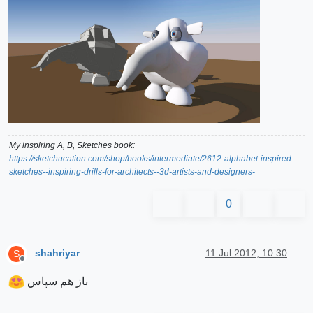
My inspiring A, B, Sketches book:
https://sketchucation.com/shop/books/intermediate/2612-alphabet-inspired-
sketches--inspiring-drills-for-architects--3d-artists-and-designers-
0
shahriyar
11 Jul 2012, 10:30
S
Offline
باز هم سپاس