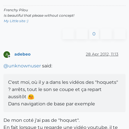
Frenchy Pilou
Is beautiful that please without concept!
My Little site :)
0
adebeo
28 Apr 2012, 11:13
A
Offline
@
unknownuser
said:
C'est moi, où il y a dans les vidéos des "hoquets"
? arrêts, tout le son se coupe et ça repart
aussitôt
Dans navigation de base par exemple
De mon coté j'ai pas de "hoquet".
En fait lorsque tu regarde une vidéo youtube, il te