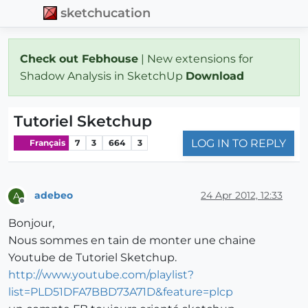
sketchucation
Check out Febhouse
| New extensions for
Shadow Analysis in SketchUp
Download
Tutoriel Sketchup
LOG IN TO REPLY
Français
7
3
664
3
adebeo
24 Apr 2012, 12:33
A
Offline
Bonjour,
Nous sommes en tain de monter une chaine
Youtube de Tutoriel Sketchup.
http://www.youtube.com/playlist?
list=PLD51DFA7BBD73A71D&feature=plcp