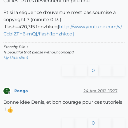
Car les textes deviennent un peu flou
Et si la séquence d'ouverture n'est pas soumise à
copyright ? (minute 0.13 )
[flash=420,315:1pnzhkcq]
http://www.youtube.com/v/
CcbIZFn6-mQ[/flash:1pnzhkcq]
Frenchy Pilou
Is beautiful that please without concept!
My Little site :)
0
Panga
24 Apr 2012, 13:27
P
Offline
Bonne idée Denis, et bon courage pour ces tutoriels
!!
0