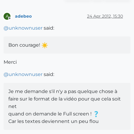
adebeo
24 Apr 2012, 15:30
A
Offline
@
unknownuser
said:
Bon courage!
Merci
@
unknownuser
said:
Je me demande s'il n'y a pas quelque chose à
faire sur le format de la vidéo pour que cela soit
net
quand on demande le Full screen !
Car les textes deviennent un peu flou