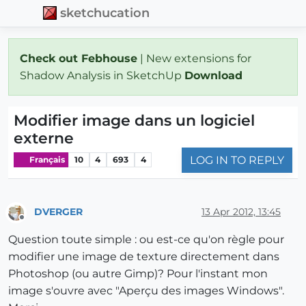
sketchucation
Check out Febhouse
| New extensions for
Shadow Analysis in SketchUp
Download
Modifier image dans un logiciel
externe
LOG IN TO REPLY
Français
10
4
693
4
DVERGER
13 Apr 2012, 13:45
Offline
Question toute simple : ou est-ce qu'on règle pour
modifier une image de texture directement dans
Photoshop (ou autre Gimp)? Pour l'instant mon
image s'ouvre avec "Aperçu des images Windows".