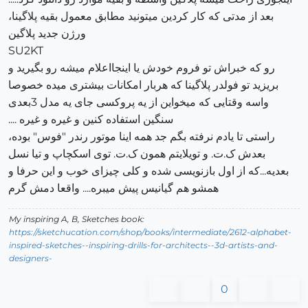
بعد از مدتی که کار کردین میتونید مطابق معمول بقیه پلاگینا،
ورژن جدید پلاگین
SU2KT
رو که خبراش تو فروم خودش یا اینجااعلام میشه رو بگیرید و
بریزید تو فولدر پلاگینا که هربار امکانات بیشتری میده خصوصا
واسه وقتایی که میخواین از یه پروکسی جای یه مدل 3بعدی
سنگین استفاده کنین و غیره و غیره ....
راستی تا یادم نرفته بگم جد همه اینا موتور رندر "فوس" بوده،
بعدش ک.ت. و تویلایتم همون ک.ت. توی اسکچاپ و تیا نسل
بعدیه...که از اول بازنویسی شده و کلی چیزای خوب و این حرفا و
همشو هم گیانیس پیش میبره.... واقعا دمش گرم
My inspiring A, B, Sketches book:
https://sketchucation.com/shop/books/intermediate/2612-alphabet-
inspired-sketches--inspiring-drills-for-architects--3d-artists-and-
designers-
0