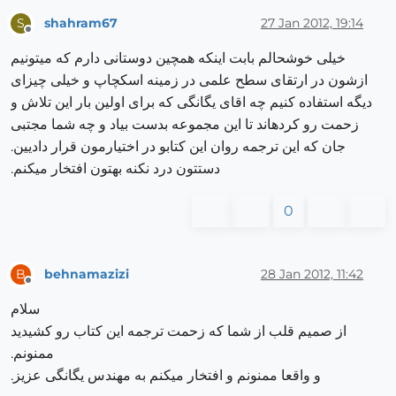
shahram67
27 Jan 2012, 19:14
S
Offline
خیلی خوشحالم بابت اینکه همچین دوستانی دارم که میتونیم
ازشون در ارتقای سطح علمی در زمینه اسکچاپ و خیلی چیزای
دیگه استفاده کنیم چه اقای یگانگی که برای اولین بار این تلاش و
زحمت رو کردهاند تا این مجموعه بدست بیاد و چه شما مجتبی
جان که این ترجمه روان این کتابو در اختیارمون قرار دادیین.
دستتون درد نکنه بهتون افتخار میکنم.
0
behnamazizi
28 Jan 2012, 11:42
B
Offline
سلام
از صمیم قلب از شما که زحمت ترجمه این کتاب رو کشیدید
ممنونم.
و واقعا ممنونم و افتخار میکنم به مهندس یگانگی عزیز.