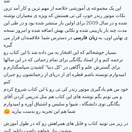
شد
این یک مجموعه ی آموزشی خلاصه از مهم ترین و کار آمد ترین
نکات موتور رندر خوبِ کی تی هستش که ویژه ی معماران نوشته
شده و در سال 2009 برای اولین بار منتشر شده بود و در طی این
مدت چند بار بازبینی شده و نکاتی بهش اضافه شده و امروز نسخه
ی نهاییِ اون، به
زبان فارسی
در دسترس شما علاقمندان قرار می
گیره
بسیار خوشحالم که این افتخار به من داده شد تا این کتاب رو
ترجمه کنم و از استاد یگانگی برای تمام زحماتی که در این سالها
برای گسترش علم و آگاهی در "کل دنیا" کشیدن سپاسگذارم و
امیدوارم تونسته باشم قطره ای از دریای از زحماتشون رو جبران
کنم
خود من هم یادگیری موتور رندر کی تی رو با این کتاب شروع کردم
و می تونم بگم نوشته های این کتاب هم مثل تدریس کردن آقای
یگانگی توی دانشگاه ، شیوا و سلیس و اشتیاق آوره و امیدوارم
شما هم این تجربه رو بدست بیارید
در زیر می تونید کتاب و فایل های همراهش رو که در طول آموزش
بهشون نیاز خواهید داشت دانلود کنید