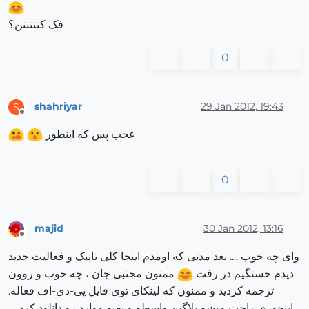
فک کنننننن؟
0
shahriyar
29 Jan 2012, 19:43
S
Offline
عجب پس که اینطور
0
majid
30 Jan 2012, 13:16
Offline
وای چه خوب .... بعد مدتی که اومدم اینجا کلی تاپیک و فعالیت جدید
دیدم خستگیم در رفت
ممنون مجتبی جان ، چه خوب و روون
ترجمه کردید و ممنون که لینکای توی فایل پی-دی-اف فعاله.
اینجوری راحت میشه پلاگین واسطه و بقیه موارد رو دانلود کرد.....