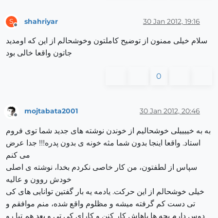
shahriyar
30 Jan 2012, 19:16
S
Offline
سلام خیلی ممنون از توضیح کاملتون وخوشحالم از این که اومدید
جاتون واقعا خالی بود
0
mojtabata2001
30 Jan 2012, 20:46
Offline
به به خییییلی خوشحالیم از خوندن نوشته های جدید شما توی فروم
استاد. واقعا اینجا بدون شما مثه خونه ی بدون پدره!!! جدا عرض
می کنم
سپاس از لطفتون، من کار خاصی نکردم بخدا، نوشته ی اصلی
خودش روون و عالیه
خیلی خوشحالم از این حرکت. یادمه یه بار گفتین توانایی های کی
تی دست کم گرفته میشه و مظلوم واقع شده، منم موافقم و
دوس دارم بچه ها باهاش کار کنن و کارای کی تی و بعد هم تیا رو