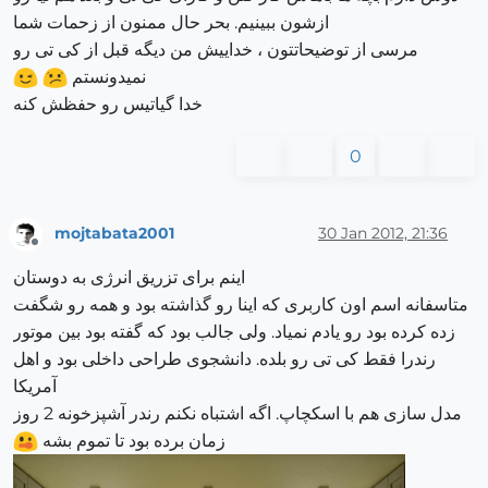
ازشون ببینیم. بحر حال ممنون از زحمات شما
مرسی از توضیحاتتون ، خداییش من دیگه قبل از کی تی رو
نمیدونستم
خدا گیاتیس رو حفظش کنه
0
mojtabata2001
30 Jan 2012, 21:36
Offline
اینم برای تزریق انرژی به دوستان
متاسفانه اسم اون کاربری که اینا رو گذاشته بود و همه رو شگفت
زده کرده بود رو یادم نمیاد. ولی جالب بود که گفته بود بین موتور
رندرا فقط کی تی رو بلده. دانشجوی طراحی داخلی بود و اهل
آمریکا
مدل سازی هم با اسکچاپ. اگه اشتباه نکنم رندر آشپزخونه 2 روز
زمان برده بود تا تموم بشه