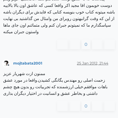
دوست خوبمون اقا مجید اکر واقعا کسی که عاشق اون بالا بالاییه
باشه میتونه کتاب خوب بنویسه کتابی که فایدش برای دیگران باشه
از این که وقت گرانبهتون روبرای من وامثال من گذاشتید بی نهایت
سپاسگذارم ما که نمیتونم جبران کنم ولی متمائنم اون جای ماها
واستون جبران میکنه
0
mojtabata2001
25 Jan 2012, 21:44
Offline
ممنون ازت شهریار عزیز
زحمت اصلی رو مهندس یگانگی کشیدن.واقعا در مورد عشق
باهات موافقم.خیلی ارزشمنده که تجربیاتت رو بدون هیچ چشم
داشتی و بخاطر عشق و انسانیت در اختیار دیگران بذاری
0