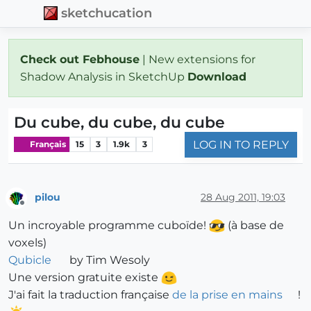
sketchucation
Check out Febhouse
| New extensions for
Shadow Analysis in SketchUp
Download
Du cube, du cube, du cube
LOG IN TO REPLY
Français
15
3
1.9k
3
pilou
28 Aug 2011, 19:03
Offline
Un incroyable programme cuboïde!
(à base de
voxels)
Qubicle
by Tim Wesoly
Une version gratuite existe
J'ai fait la traduction française
de la prise en mains
!