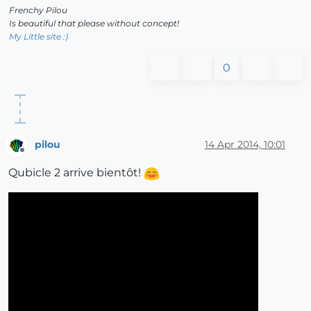
Frenchy Pilou
Is beautiful that please without concept!
My Little site :)
0
pilou
14 Apr 2014, 10:01
Offline
Qubicle 2 arrive bientôt!