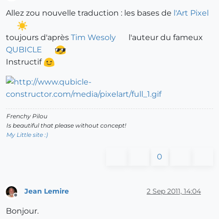
Offline
Allez zou nouvelle traduction : les bases de
l'Art Pixel
toujours d'après
Tim Wesoly
l'auteur du fameux
QUBICLE
Instructif
Frenchy Pilou
Is beautiful that please without concept!
My Little site :)
0
Jean Lemire
2 Sep 2011, 14:04
Offline
Bonjour.