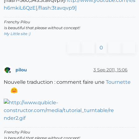
[flash=560,345:3tavqvp9]
http://www.youtube.com/v/s
h6mkiL6QzE[/flash:3tavqvp9]
Frenchy Pilou
Is beautiful that please without concept!
My Little site :)
0
pilou
3 Sep 2011, 15:06
Offline
Nouvelle traduction : comment faire une
Tournette
Frenchy Pilou
Is beautiful that please without concept!