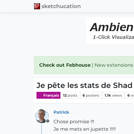
sketchucation
Check out Febhouse
| New extensions
Je pête les stats de Shad
Français
12
posts
6
posters
1.1k
views
6
w
Patrick
Chose promise !!!
Offline
Je me mets en jupette !!!!!