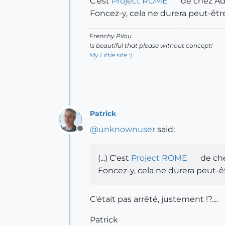
C'est
Project ROME
de chez Ad
Foncez-y, cela ne durera peut-ê
Frenchy Pilou
Is beautiful that please without concept!
My Little site :)
Patrick
@
unknownuser
said:
Offline
(...) C'est
Project ROME
de che
Foncez-y, cela ne durera peut
C'était pas arrêté, justement !?....
Patrick