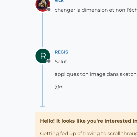
vick
changer la dimension et non l'éch
Offline
REGIS
R
Salut
Offline
appliques ton image dans sketchu
@+
Hello! It looks like you're interested 
Getting fed up of having to scroll thro