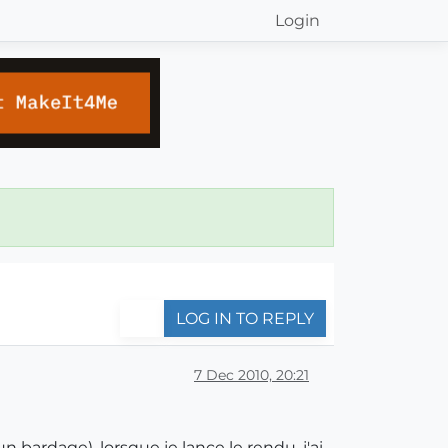
Login
LOG IN TO REPLY
7 Dec 2010, 20:21
bardage), lorsque je lance le rendu, j'ai