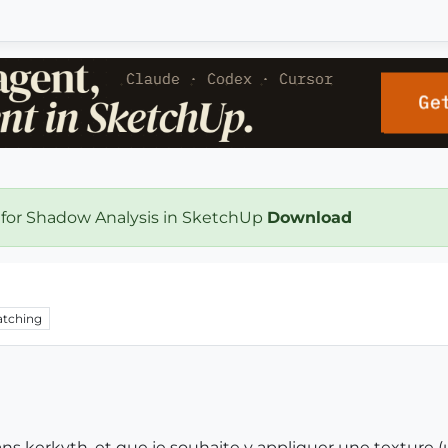
 for Shadow Analysis in SketchUp
Download
tching
 kerkyth, et que je souhaite y appliquer une texture (un 