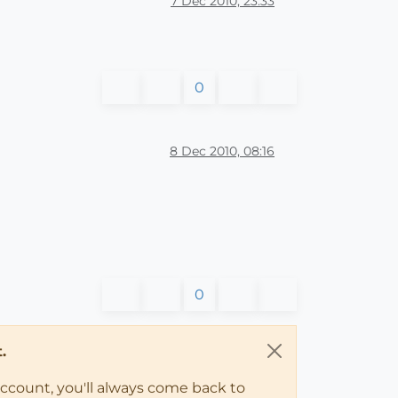
7 Dec 2010, 23:33
0
8 Dec 2010, 08:16
0
.
account, you'll always come back to