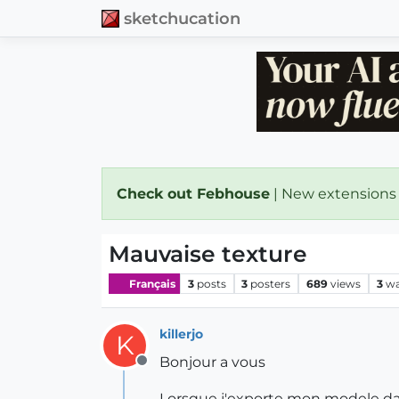
sketchucation
Check out Febhouse
| New extensions
Mauvaise texture
Français
3
posts
3
posters
689
views
3
wa
killerjo
K
Bonjour a vous
Offline
Lorsque j'exporte mon modele dans