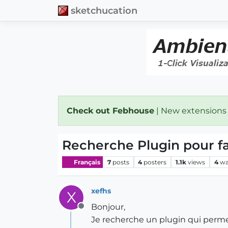
sketchucation
Check out Febhouse
| New extensions
Recherche Plugin pour f
Français
7
posts
4
posters
1.1k
views
4
wa
xefhs
X
Bonjour,
Offline
Je recherche un plugin qui permet