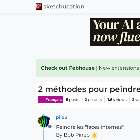
sketchucation
Check out Febhouse
| New extensions
2 méthodes pour peindre 
Français
5
posts
2
posters
1.6k
views
2
wa
pilou
Peindre les "faces internes"
Offline
By Bob Pineo