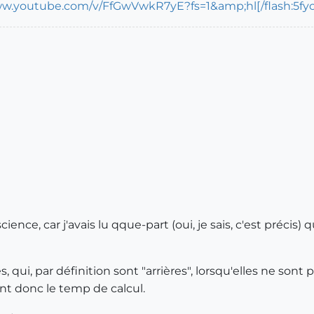
ww.youtube.com/v/FfGwVwkR7yE?fs=1&amp;hl[/flash:5fy
ence, car j'avais lu qque-part (oui, je sais, c'est précis) q
es, qui, par définition sont "arrières", lorsqu'elles ne son
sent donc le temp de calcul.