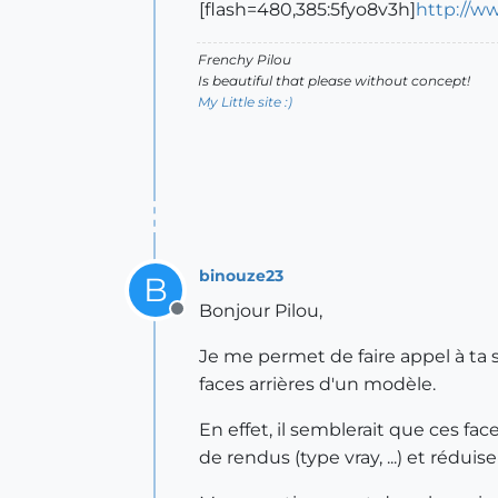
[flash=480,385:5fyo8v3h]
http://w
Frenchy Pilou
Is beautiful that please without concept!
My Little site :)
binouze23
B
Bonjour Pilou,
Offline
Je me permet de faire appel à ta sci
faces arrières d'un modèle.
En effet, il semblerait que ces fac
de rendus (type vray, ...) et rédui