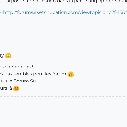
s" j'ai posté une question dans la partie anglophone du f
=>
http://forums.sketchucation.com/viewtopic.php?f=15&
ray
eur de photos?
cs pas terribles pour les forum
 sur le Forum Su
urs là