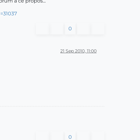
orum à ce propos...
t=31037
0
21 Sep 2010, 11:00
0