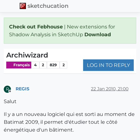
sketchucation
Check out Febhouse
| New extensions for
Shadow Analysis in SketchUp
Download
Archiwizard
LOG IN TO REPLY
Français
4
2
829
2
REGIS
22 Jan 2010, 21:00
R
Offline
Salut
Il y a un nouveau logiciel qui est sorti au moment de
Batimat 2009, il permet d'étudier tout le côté
énergétique d'un bâtiment.