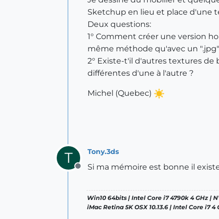
Sketchup en lieu et place d'une t
Deux questions:
1° Comment créer une version hori
même méthode qu'avec un ".jpg"
2° Existe-t'il d'autres textures d
différentes d'une à l'autre ?
Michel (Quebec)
Tony.3ds
T
Si ma mémoire est bonne il exist
Offline
Win10 64bits | Intel Core i7 4790k 4 GHz |
iMac Retina 5K OSX 10.13.6 | Intel Core i7