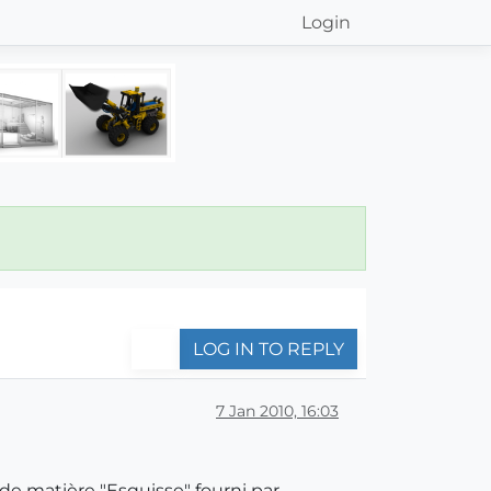
Login
LOG IN TO REPLY
7 Jan 2010, 16:03
e de matière "Esquisse" fourni par