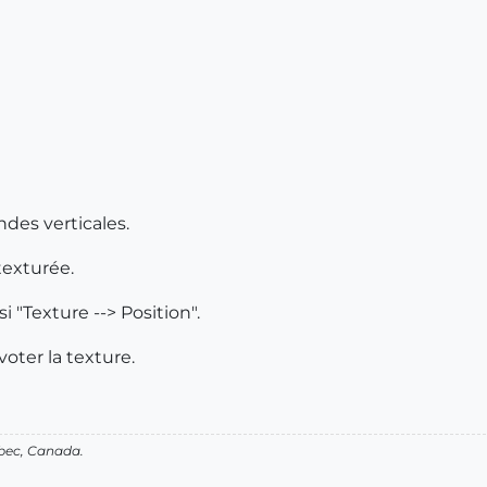
ndes verticales.
 texturée.
 "Texture --> Position".
voter la texture.
bec, Canada.