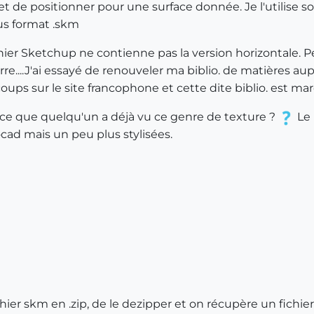
de positionner pour une surface donnée. Je l'utilise sou
us format .skm
ier Sketchup ne contienne pas la version horizontale. Pe
arre....J'ai essayé de renouveler ma biblio. de matières
 coups sur le site francophone et cette dite biblio. es
ce que quelqu'un a déjà vu ce genre de texture ?
Le 
ocad mais un peu plus stylisées.
hier skm en .zip, de le dezipper et on récupère un fichie