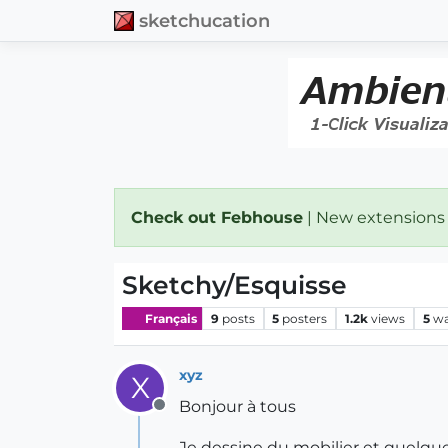
sketchucation
Check out Febhouse
| New extensions
Sketchy/Esquisse
Français
9
posts
5
posters
1.2k
views
5
wa
xyz
X
Bonjour à tous
Offline
Je dessine du mobilier et quelquefo