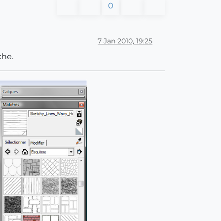
0
7 Jan 2010, 19:25
che.