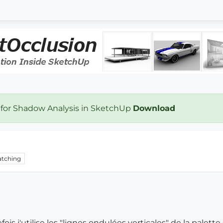
 for Shadow Analysis in SketchUp
Download
tching
is j'utilise les "lignes ondulées verticales" de la palett