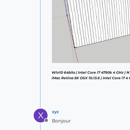
Win10 64bits | Intel Core i7 4790k 4 GHz |
iMac Retina 5K OSX 10.13.6 | Intel Core i7
xyz
X
Bonjour
Offline