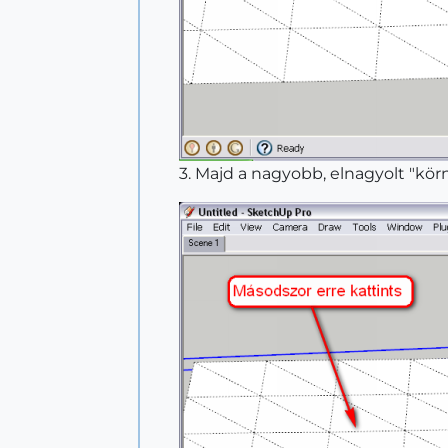
3. Majd a nagyobb, elnagyolt "körn