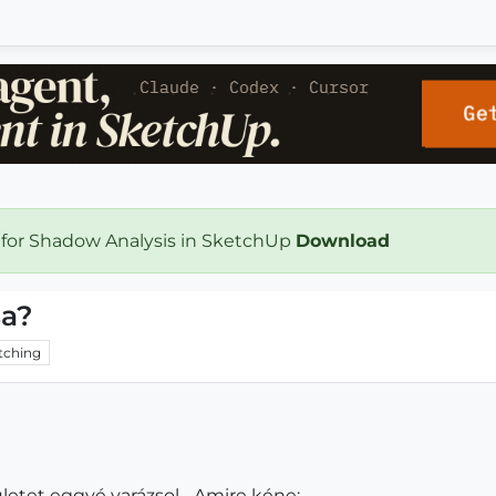
 for Shadow Analysis in SketchUp
Download
sa?
tching
letet eggyé varázsol... Amire kéne: