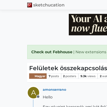
sketchucation
Check out Febhouse
| New extensions
Felületek összekapcsolá
Magyar
7
posts
2
posters
9.3k
views
2
wa
amonserrano
A
Hello
Offline
Egy plugint keresnék ami két felü