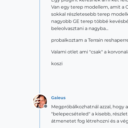
Van egy terep modellem, amit a G
sokkal részletesebb terep modelle
nagyobb GE terep többé kevésbé a 
beleolvasztani a nagyba...
probalkoztam a Terrain reshaperrel
Valami otlet ami "csak" a korvonal
koszi
Gaieus
Megpróbálkozhatnál azzal, hogy 
Offline
"belepecsételed" a kisebb, részle
átmenetet fog létrehozni és a v